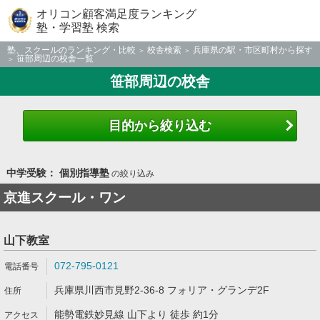
オリコン顧客満足度ランキング
塾・学習塾 検索
塾、スクールのランキング・比較
校舎検索
兵庫県の駅・市区町村から探す
笹部周辺の校舎一覧
笹部周辺の校舎
目的から絞り込む
中学受験： 個別指導塾
の絞り込み
京進スクール・ワン
山下教室
072-795-0121
兵庫県川西市見野2-36-8 フォリア・グランデ2F
能勢電鉄妙見線 山下より 徒歩 約1分