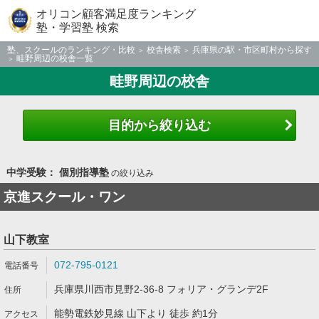
オリコン顧客満足度ランキング
塾・学習塾 検索
塾、スクールのランキング・比較
校舎検索
兵庫県の駅・市区町村から探す
畦野周辺の校舎一覧
畦野周辺の校舎
目的から絞り込む
中学受験： 個別指導塾
の絞り込み
京進スクール・ワン
山下教室
072-795-0121
兵庫県川西市見野2-36-8 フォリア・グランデ2F
能勢電鉄妙見線 山下より 徒歩 約1分