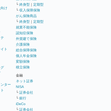
└
終身型
｜
定期型
員向け
└
収入保障保険
がん保険商品
└
終身型
｜
定期型
就業不能保険
テ
認知症保険
ステ
外貨建て保険
介護保険
サイト
総合保障保険
個人年金保険
変額保険
積立保険
ング
グ
金融
ネット証券
ウンター
NISA
イト
└
証券会社
リ
└
銀行
iDeCo
└
証券会社