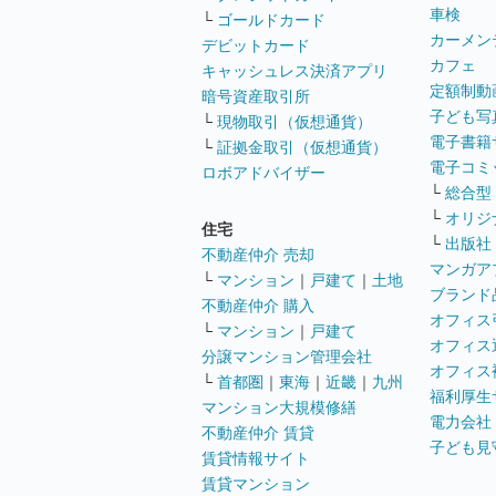
車検
└
ゴールドカード
カーメン
デビットカード
カフェ
キャッシュレス決済アプリ
定額制動
暗号資産取引所
子ども写
└
現物取引（仮想通貨）
電子書籍
└
証拠金取引（仮想通貨）
電子コミ
ロボアドバイザー
└
総合型
└
オリジ
住宅
└
出版社
不動産仲介 売却
マンガア
└
マンション
｜
戸建て
｜
土地
ブランド
不動産仲介 購入
オフィス
└
マンション
｜
戸建て
オフィス
分譲マンション管理会社
オフィス
└
首都圏
｜
東海
｜
近畿
｜
九州
福利厚生
マンション大規模修繕
電力会社
不動産仲介 賃貸
子ども見
賃貸情報サイト
賃貸マンション