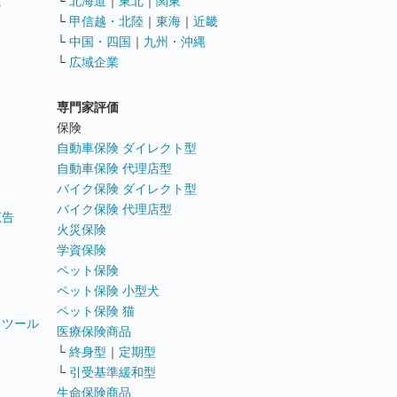
遣
└
北海道
｜
東北
｜
関東
└
甲信越・北陸
｜
東海
｜
近畿
ス
└
中国・四国
｜
九州・沖縄
└
広域企業
専門家評価
ト
保険
自動車保険 ダイレクト型
自動車保険 代理店型
バイク保険 ダイレクト型
バイク保険 代理店型
広告
火災保険
学資保険
ペット保険
ペット保険 小型犬
ペット保険 猫
トツール
医療保険商品
└
終身型
｜
定期型
└
引受基準緩和型
生命保険商品