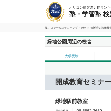
オリコン顧客満足度ランキ
塾・学習塾 検
塾、スクールのランキング・比較
大阪府の路線検
緑地公園周辺の校舎
大学受験
開成教育セミナ
緑地駅前教室
06-6862-2669