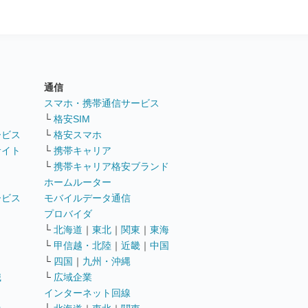
通信
ト
スマホ・携帯通信サービス
└
格安SIM
ービス
└
格安スマホ
サイト
└
携帯キャリア
└
携帯キャリア格安ブランド
ホームルーター
ービス
モバイルデータ通信
ト
プロバイダ
└
北海道
｜
東北
｜
関東
｜
東海
└
甲信越・北陸
｜
近畿
｜
中国
└
四国
｜
九州・沖縄
職
└
広域企業
インターネット回線