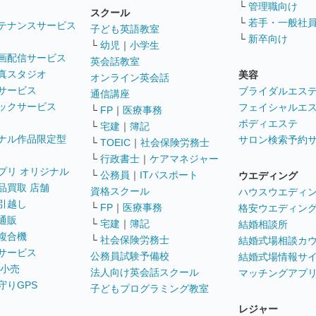
└
管理職向け
スクール
└
若手・一般社
テナンスサービス
子ども英語教室
└
新卒向け
└
幼児
｜
小学生
画配信サービス
英会話教室
真スタジオ
美容
オンライン英会話
サービス
ブライダルエス
通信講座
ックサービス
フェイシャルエ
└
FP
｜
医療事務
ボディエステ
└
宅建
｜
簿記
ナル作品限定型
サロン検索予約
└
TOEIC
｜
社会保険労務士
└
行政書士
｜
ケアマネジャー
プリ オリジナル
└
公務員
｜
ITパスポート
ウエディング
品買取 店舗
資格スクール
ハウスウエディ
引越し
└
FP
｜
医療事務
格安ウエディン
通販
└
宅建
｜
簿記
結婚相談所
複合機
└
社会保険労務士
結婚式場相談カ
サービス
公務員試験予備校
結婚式場情報サ
 小売
法人向け英会話スクール
マッチングアプ
守りGPS
子どもプログラミング教室
レジャー