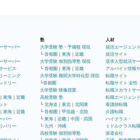
塾
人材
ーサーバー
大学受験 塾・予備校 現役
就活エージェン
└
首都圏
｜
東海
｜
近畿
就活サイト
ーサーバー
大学受験 個別指導塾 現役
逆求人型就活サ
サービス
└
首都圏
｜
東海
｜
近畿
アルバイト情報
リーニング
大学受験 難関大学特化型 現役
転職サイト
ンドリー
└
首都圏
転職サイト 女性
大学受験 映像授業
転職スカウトサ
｜
東海
｜
近畿
高校受験 塾
転職エージェン
ット
└
北海道
｜
東北
｜
北関東
看護師転職
｜
東海
｜
近畿
└
首都圏
｜
甲信越・北陸
介護転職
ーパー
└
東海
｜
近畿
｜
中国・四国
ハイクラス・
リバリー
└
九州・沖縄
ミドルクラス転
高校受験 個別指導塾
派遣会社