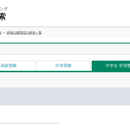
ング
索
索
緑地公園周辺の校舎一覧
高校受験
中学受験
中学生 学習
ー