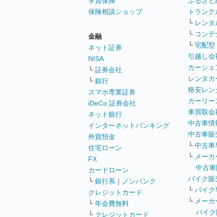
学資保険
ふるさと
保険相談ショップ
トランク
└
レンタ
└
コンテ
金融
└
宅配型
ネット証券
引越し会
NISA
カーシェ
└
証券会社
レンタカ
└
銀行
格安レン
スマホ専業証券
カーリー
iDeCo 証券会社
車買取会
ネット銀行
中古車情
インターネットバンキング
中古車販
外貨預金
└
中古車
住宅ローン
└
メーカ
FX
中古車
カードローン
バイク販
└
銀行系
｜
ノンバンク
└
バイク
クレジットカード
└
メーカ
└
年会費無料
バイク
└
クレジットカード