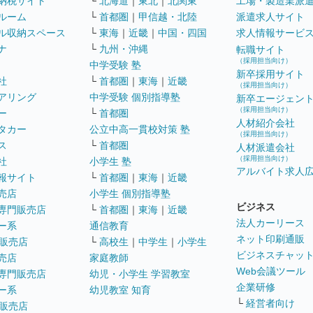
納税サイト
└
北海道
｜
東北
｜
北関東
工場・製造業派
ルーム
└
首都圏
｜
甲信越・北陸
派遣求人サイト
ル収納スペース
└
東海
｜
近畿
｜
中国・四国
求人情報サービ
ナ
└
九州・沖縄
転職サイト
（採用担当向け）
中学受験 塾
新卒採用サイト
社
└
首都圏
｜
東海
｜
近畿
（採用担当向け）
アリング
中学受験 個別指導塾
新卒エージェン
（採用担当向け）
ー
└
首都圏
人材紹介会社
タカー
公立中高一貫校対策 塾
（採用担当向け）
ス
└
首都圏
人材派遣会社
（採用担当向け）
社
小学生 塾
アルバイト求人
報サイト
└
首都圏
｜
東海
｜
近畿
売店
小学生 個別指導塾
ビジネス
専門販売店
└
首都圏
｜
東海
｜
近畿
法人カーリース
ー系
通信教育
ネット印刷通販
販売店
└
高校生
｜
中学生
｜
小学生
ビジネスチャッ
売店
家庭教師
Web会議ツール
専門販売店
幼児・小学生 学習教室
企業研修
ー系
幼児教室 知育
└
経営者向け
販売店