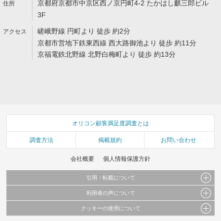
京都府京都市中京区西ノ京円町4-2 たかはし麒三郎ビル
3F
嵯峨野線 円町より 徒歩 約2分
京都市営地下鉄東西線 西大路御池より 徒歩 約11分
京福電鉄北野線 北野白梅町より 徒歩 約13分
オリコン顧客満足度調査とは
調査方法
掲載規約
お問い合わせ
会社概要
個人情報保護方針
引用・転載について
利用者の声について
当サイトで公開されている情報（文字、写真、イラスト、画像データ等）及びこれらの配
置・編集および構造などについての著作権は株式会社oricon MEに帰属しております。
クッキーの使用について
当サイトに掲載している内容はすべてサービスの利用者が提出された見解・感想です。
これらの情報を権利者の許可なく無断転載・複製などの二次利用を行うことは固く禁じて
弊社が内容について正確性を含め一切保証するものではありません。