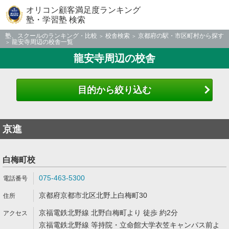
オリコン顧客満足度ランキング
塾・学習塾 検索
塾、スクールのランキング・比較
校舎検索
京都府の駅・市区町村から探す
龍安寺周辺の校舎一覧
龍安寺周辺の校舎
目的から絞り込む
京進
白梅町校
075-463-5300
京都府京都市北区北野上白梅町30
京福電鉄北野線 北野白梅町より 徒歩 約2分
京福電鉄北野線 等持院・立命館大学衣笠キャンパス前よ