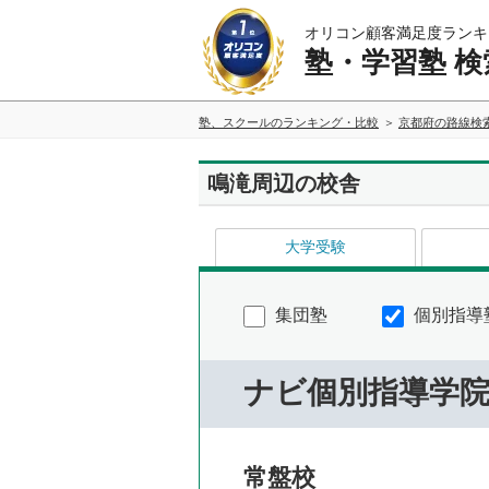
オリコン顧客満足度ランキ
塾・学習塾 検
塾、スクールのランキング・比較
京都府の路線検
鳴滝周辺の校舎
大学受験
集団塾
個別指導
ナビ個別指導学
常盤校