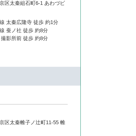
京区太秦組石町6-1 あわづビ
 太秦広隆寺 徒歩 約1分
 蚕ノ社 徒歩 約8分
撮影所前 徒歩 約8分
区太秦帷子ノ辻町11-55 帷