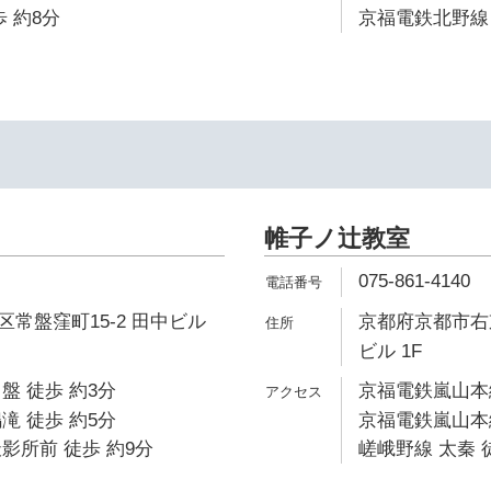
 約8分
京福電鉄北野線 
帷子ノ辻教室
075-861-4140
常盤窪町15-2 田中ビル
京都府京都市右京
ビル 1F
盤 徒歩 約3分
京福電鉄嵐山本線
滝 徒歩 約5分
京福電鉄嵐山本線
影所前 徒歩 約9分
嵯峨野線 太秦 