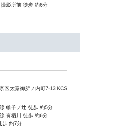
撮影所前 徒歩 約6分
区太秦御所ノ内町7-13 KCS
 帷子ノ辻 徒歩 約5分
 有栖川 徒歩 約6分
徒歩 約7分