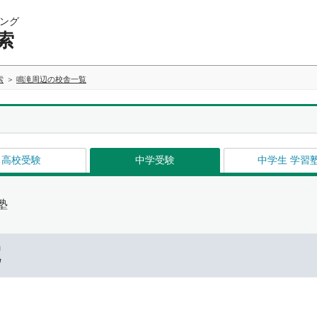
ング
索
索
鳴滝周辺の校舎一覧
高校受験
中学受験
中学生 学習
塾
院