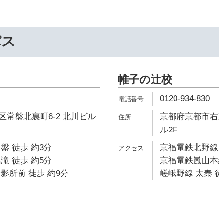
パス
帷子の辻校
0120-934-830
常盤北裏町6-2 北川ビル
京都府京都市右京
ル2F
盤 徒歩 約3分
京福電鉄北野線 
滝 徒歩 約5分
京福電鉄嵐山本線
影所前 徒歩 約9分
嵯峨野線 太秦 