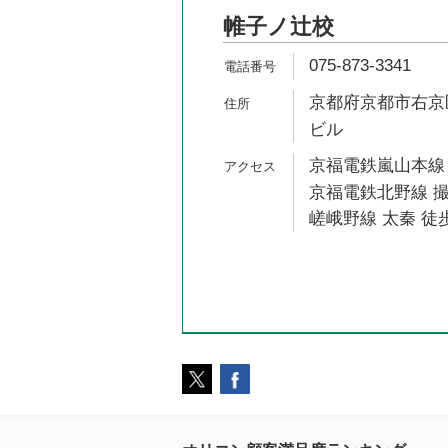
帷子ノ辻校
075-873-3341
京都府京都市右京区太
ビル
京福電鉄嵐山本線 
京福電鉄北野線 撮
嵯峨野線 太秦 徒歩