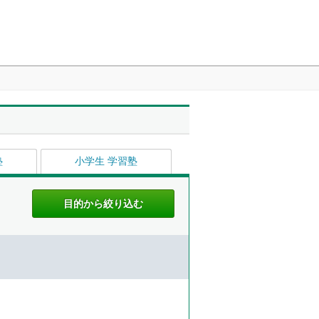
塾
小学生 学習塾