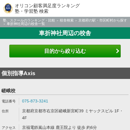
オリコン顧客満足度ランキング
塾・学習塾 検索
塾、スクールのランキング・比較
校舎検索
京都府の駅・市区町村から探す
車折神社周辺の校舎一覧
車折神社周辺の校舎
目的から絞り込む
個別指導Axis
嵯峨校
075-873-3241
京都府京都市右京区嵯峨新宮町39 ミヤックスビル 1F・
4F
京福電鉄嵐山本線 鹿王院より 徒歩 約6分