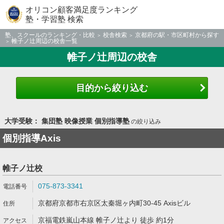
オリコン顧客満足度ランキング
塾・学習塾 検索
塾、スクールのランキング・比較
校舎検索
京都府の駅・市区町村から探す
帷子ノ辻周辺の校舎一覧
帷子ノ辻周辺の校舎
目的から絞り込む
大学受験： 集団塾 映像授業 個別指導塾
の絞り込み
個別指導Axis
帷子ノ辻校
075-873-3341
京都府京都市右京区太秦堀ヶ内町30-45 Axisビル
京福電鉄嵐山本線 帷子ノ辻より 徒歩 約1分