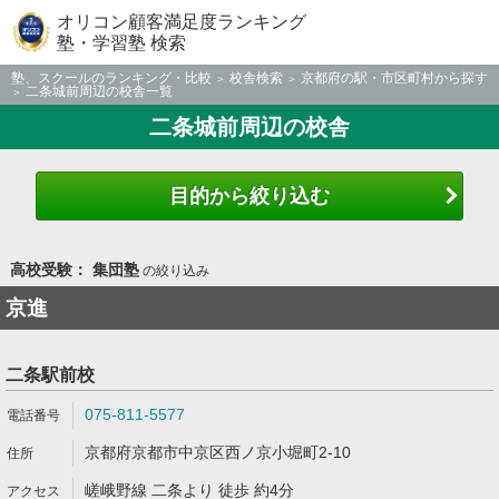
オリコン顧客満足度ランキング
塾・学習塾 検索
塾、スクールのランキング・比較
校舎検索
京都府の駅・市区町村から探す
二条城前周辺の校舎一覧
二条城前周辺の校舎
目的から絞り込む
高校受験： 集団塾
の絞り込み
京進
二条駅前校
075-811-5577
京都府京都市中京区西ノ京小堀町2-10
嵯峨野線 二条より 徒歩 約4分