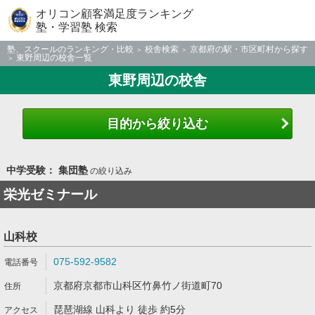
オリコン顧客満足度ランキング
塾・学習塾 検索
塾、スクールのランキング・比較
校舎検索
京都府の駅・市区町村から探す
東野周辺の校舎一覧
東野周辺の校舎
目的から絞り込む
中学受験： 集団塾
の絞り込み
栄光ゼミナール
山科校
075-592-9582
京都府京都市山科区竹鼻竹ノ街道町70
琵琶湖線 山科より 徒歩 約5分