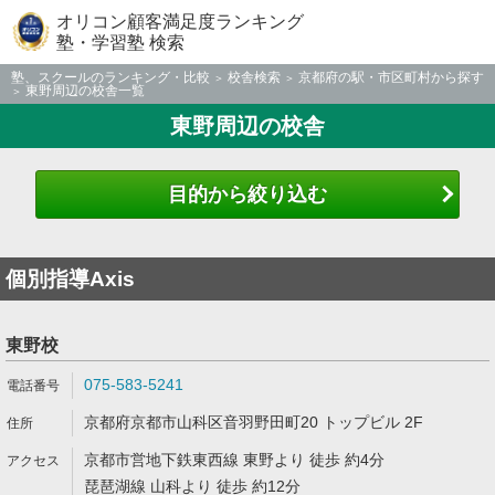
オリコン顧客満足度ランキング
塾・学習塾 検索
塾、スクールのランキング・比較
校舎検索
京都府の駅・市区町村から探す
東野周辺の校舎一覧
東野周辺の校舎
目的から絞り込む
個別指導Axis
東野校
075-583-5241
京都府京都市山科区音羽野田町20 トップビル 2F
京都市営地下鉄東西線 東野より 徒歩 約4分
琵琶湖線 山科より 徒歩 約12分