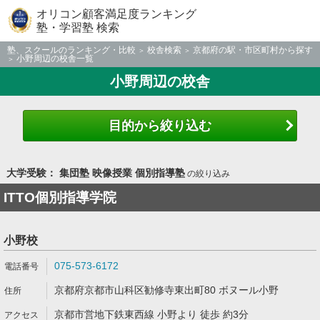
オリコン顧客満足度ランキング
塾・学習塾 検索
塾、スクールのランキング・比較
校舎検索
京都府の駅・市区町村から探す
小野周辺の校舎一覧
小野周辺の校舎
目的から絞り込む
大学受験： 集団塾 映像授業 個別指導塾
の絞り込み
ITTO個別指導学院
小野校
075-573-6172
京都府京都市山科区勧修寺東出町80 ボヌール小野
京都市営地下鉄東西線 小野より 徒歩 約3分