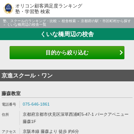
オリコン顧客満足度ランキング
塾・学習塾 検索
塾、スクールのランキング・比較
校舎検索
京都府の駅・市区町村から探す
くいな橋周辺の校舎一覧
くいな橋周辺の校舎
目的から絞り込む
京進スクール・ワン
藤森教室
075-646-1861
京都府京都市伏見区深草西浦町5-47-1 パークアベニュー
藤森1F
京阪本線 藤森より 徒歩 約6分