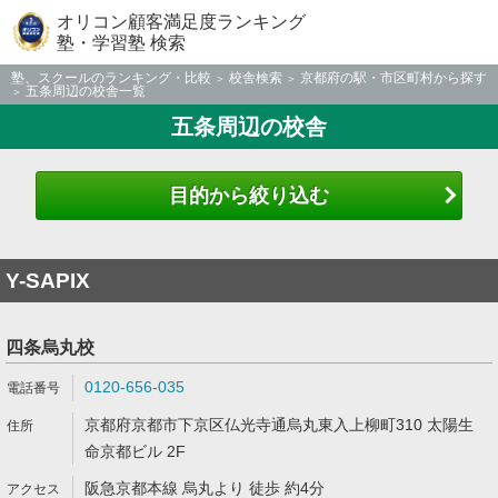
オリコン顧客満足度ランキング
塾・学習塾 検索
塾、スクールのランキング・比較
校舎検索
京都府の駅・市区町村から探す
五条周辺の校舎一覧
五条周辺の校舎
目的から絞り込む
Y-SAPIX
四条烏丸校
0120-656-035
京都府京都市下京区仏光寺通烏丸東入上柳町310 太陽生
命京都ビル 2F
阪急京都本線 烏丸より 徒歩 約4分