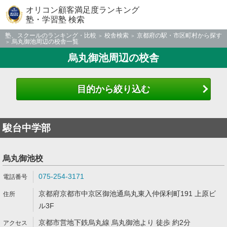
オリコン顧客満足度ランキング
塾・学習塾 検索
塾、スクールのランキング・比較
校舎検索
京都府の駅・市区町村から探す
烏丸御池周辺の校舎一覧
烏丸御池周辺の校舎
目的から絞り込む
駿台中学部
烏丸御池校
075-254-3171
京都府京都市中京区御池通烏丸東入仲保利町191 上原ビ
ル3F
京都市営地下鉄烏丸線 烏丸御池より 徒歩 約2分