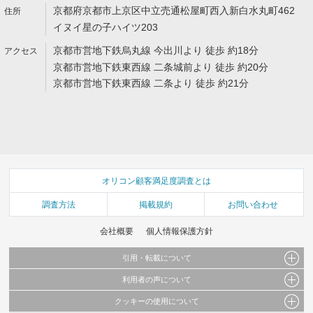
京都府京都市上京区中立売通松屋町西入新白水丸町462
イヌイ星の子ハイツ203
京都市営地下鉄烏丸線 今出川より 徒歩 約18分
京都市営地下鉄東西線 二条城前より 徒歩 約20分
京都市営地下鉄東西線 二条より 徒歩 約21分
オリコン顧客満足度調査とは
調査方法
掲載規約
お問い合わせ
会社概要
個人情報保護方針
引用・転載について
利用者の声について
当サイトで公開されている情報（文字、写真、イラスト、画像データ等）及びこれらの配
置・編集および構造などについての著作権は株式会社oricon MEに帰属しております。
クッキーの使用について
当サイトに掲載している内容はすべてサービスの利用者が提出された見解・感想です。
これらの情報を権利者の許可なく無断転載・複製などの二次利用を行うことは固く禁じて