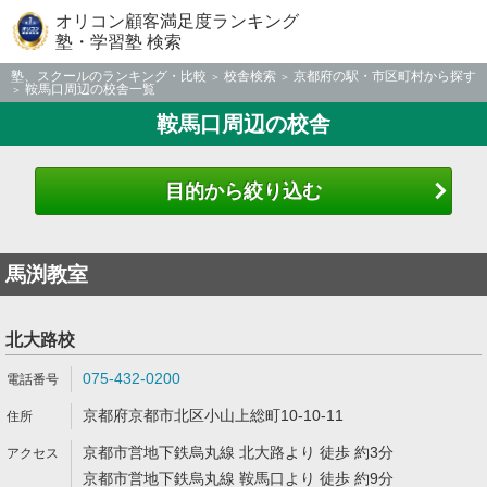
オリコン顧客満足度ランキング
塾・学習塾 検索
塾、スクールのランキング・比較
校舎検索
京都府の駅・市区町村から探す
鞍馬口周辺の校舎一覧
鞍馬口周辺の校舎
目的から絞り込む
馬渕教室
北大路校
075-432-0200
京都府京都市北区小山上総町10-10-11
京都市営地下鉄烏丸線 北大路より 徒歩 約3分
京都市営地下鉄烏丸線 鞍馬口より 徒歩 約9分