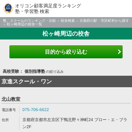
オリコン顧客満足度ランキング
塾・学習塾 検索
塾、スクールのランキング・比較
校舎検索
京都府の駅・市区町村から探す
松ヶ崎周辺の校舎一覧
松ヶ崎周辺の校舎
目的から絞り込む
高校受験： 個別指導塾
の絞り込み
京進スクール・ワン
北山教室
075-706-6622
京都府京都市左京区下鴨北野々神町24 ブロー・エ・ブラ
ン2F