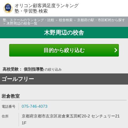
オリコン顧客満足度ランキング
塾・学習塾 検索
塾、スクールのランキング・比較
校舎検索
京都府の駅・市区町村から探す
木野周辺の校舎一覧
木野周辺の校舎
目的から絞り込む
高校受験： 個別指導塾
の絞り込み
ゴールフリー
岩倉教室
075-746-4073
京都府京都市左京区岩倉東五田町20-2 センチュリー21
1F