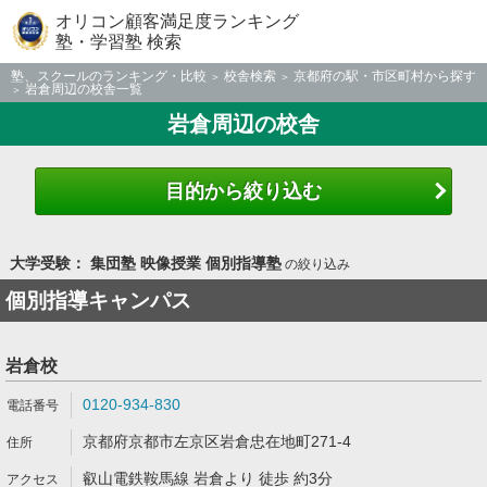
オリコン顧客満足度ランキング
塾・学習塾 検索
塾、スクールのランキング・比較
校舎検索
京都府の駅・市区町村から探す
岩倉周辺の校舎一覧
岩倉周辺の校舎
目的から絞り込む
大学受験： 集団塾 映像授業 個別指導塾
の絞り込み
個別指導キャンパス
岩倉校
0120-934-830
京都府京都市左京区岩倉忠在地町271-4
叡山電鉄鞍馬線 岩倉より 徒歩 約3分