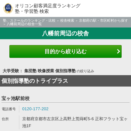
オリコン顧客満足度ランキング
塾・学習塾 検索
塾、スクールのランキング・比較
校舎検索
京都府の駅・市区町村から探す
八幡前周辺の校舎一覧
八幡前周辺の校舎
目的から絞り込む
大学受験： 集団塾 映像授業 個別指導塾
の絞り込み
個別指導塾のトライプラス
宝ヶ池駅前校
0120-177-202
京都府京都市左京区上高野上荒蒔町5-6 正和フラット宝ヶ
池1F