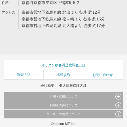
京都府京都市左京区下鴨本町5-2
京都市営地下鉄烏丸線 北山より 徒歩 約12分
京都市営地下鉄烏丸線 松ヶ崎より 徒歩 約15分
京都市営地下鉄烏丸線 北大路より 徒歩 約17分
オリコン顧客満足度調査とは
調査方法
掲載規約
お問い合わせ
会社概要
個人情報保護方針
引用・転載について
利用者の声について
当サイトで公開されている情報（文字、写真、イラスト、画像データ等）及びこれらの配
置・編集および構造などについての著作権は株式会社oricon MEに帰属しております。
クッキーの使用について
当サイトに掲載している内容はすべてサービスの利用者が提出された見解・感想です。
これらの情報を権利者の許可なく無断転載・複製などの二次利用を行うことは固く禁じて
弊社が内容について正確性を含め一切保証するものではありません。
おります。
© oricon ME inc.
このサイトでは Cookie を使用して、ユーザーに合わせたコンテンツや広告の表示、ソー
弊社の見解・ 意見ではないことをご理解いただいた上でご覧ください。