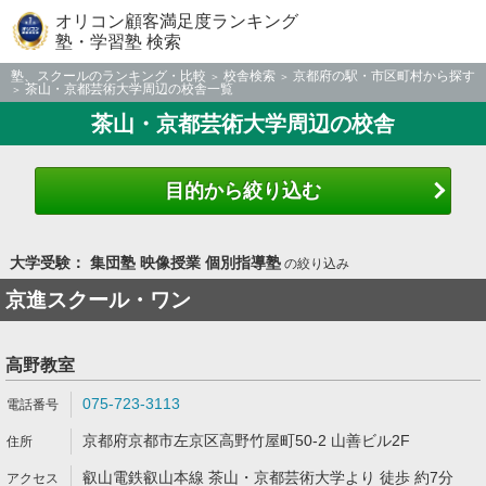
オリコン顧客満足度ランキング
塾・学習塾 検索
塾、スクールのランキング・比較
校舎検索
京都府の駅・市区町村から探す
茶山・京都芸術大学周辺の校舎一覧
茶山・京都芸術大学周辺の校舎
目的から絞り込む
大学受験： 集団塾 映像授業 個別指導塾
の絞り込み
京進スクール・ワン
高野教室
075-723-3113
京都府京都市左京区高野竹屋町50-2 山善ビル2F
叡山電鉄叡山本線 茶山・京都芸術大学より 徒歩 約7分