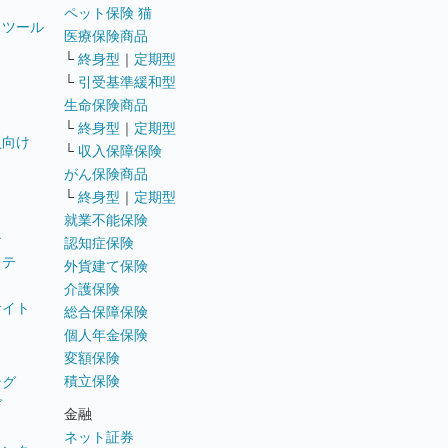
ペット保険 猫
トツール
医療保険商品
└
終身型
｜
定期型
└
引受基準緩和型
生命保険商品
└
終身型
｜
定期型
員向け
└
収入保障保険
がん保険商品
└
終身型
｜
定期型
就業不能保険
テ
認知症保険
ステ
外貨建て保険
介護保険
サイト
総合保障保険
個人年金保険
変額保険
積立保険
ング
グ
金融
ネット証券