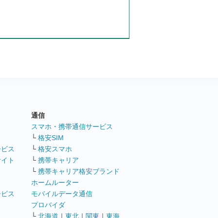
通信
ト
スマホ・携帯通信サービス
└
格安SIM
ービス
└
格安スマホ
サイト
└
携帯キャリア
└
携帯キャリア格安ブランド
ホームルーター
ービス
モバイルデータ通信
ト
プロバイダ
└
北海道
｜
東北
｜
関東
｜
東海