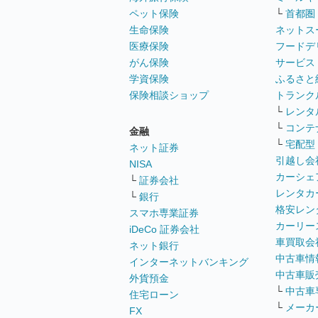
ペット保険
└
首都圏
生命保険
ネットス
医療保険
フードデ
がん保険
サービス
学資保険
ふるさと
保険相談ショップ
トランク
└
レンタ
└
コンテ
金融
└
宅配型
ネット証券
引越し会
NISA
カーシェ
└
証券会社
レンタカ
└
銀行
格安レン
スマホ専業証券
カーリー
iDeCo 証券会社
車買取会
ネット銀行
中古車情
インターネットバンキング
中古車販
外貨預金
└
中古車
住宅ローン
└
メーカ
FX