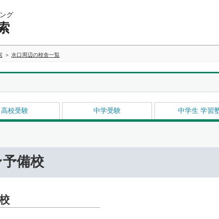
ング
索
索
水口周辺の校舎一覧
高校受験
中学受験
中学生 学習
ン予備校
校