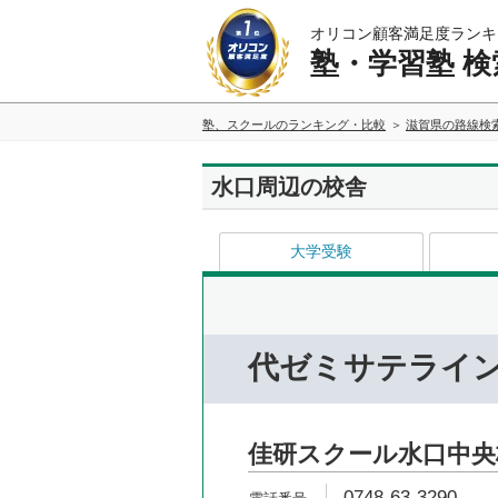
オリコン顧客満足度ランキ
塾・学習塾 検
塾、スクールのランキング・比較
滋賀県の路線検
水口周辺の校舎
大学受験
代ゼミサテライ
佳研スクール水口中央
0748-63-3290