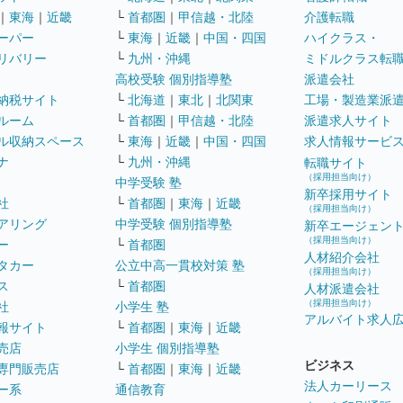
｜
東海
｜
近畿
└
首都圏
｜
甲信越・北陸
介護転職
ーパー
└
東海
｜
近畿
｜
中国・四国
ハイクラス・
リバリー
└
九州・沖縄
ミドルクラス転
高校受験 個別指導塾
派遣会社
納税サイト
└
北海道
｜
東北
｜
北関東
工場・製造業派
ルーム
└
首都圏
｜
甲信越・北陸
派遣求人サイト
ル収納スペース
└
東海
｜
近畿
｜
中国・四国
求人情報サービ
ナ
└
九州・沖縄
転職サイト
（採用担当向け）
中学受験 塾
新卒採用サイト
社
└
首都圏
｜
東海
｜
近畿
（採用担当向け）
アリング
中学受験 個別指導塾
新卒エージェン
（採用担当向け）
ー
└
首都圏
人材紹介会社
タカー
公立中高一貫校対策 塾
（採用担当向け）
ス
└
首都圏
人材派遣会社
（採用担当向け）
社
小学生 塾
アルバイト求人
報サイト
└
首都圏
｜
東海
｜
近畿
売店
小学生 個別指導塾
ビジネス
専門販売店
└
首都圏
｜
東海
｜
近畿
法人カーリース
ー系
通信教育