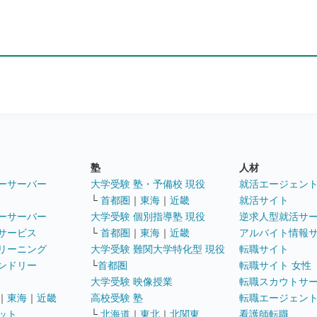
塾
人材
ーサーバー
大学受験 塾・予備校 現役
就活エージェン
└
首都圏
｜
東海
｜
近畿
就活サイト
ーサーバー
大学受験 個別指導塾 現役
逆求人型就活サ
サービス
└
首都圏
｜
東海
｜
近畿
アルバイト情報
リーニング
大学受験 難関大学特化型 現役
転職サイト
ンドリー
└
首都圏
転職サイト 女性
大学受験 映像授業
転職スカウトサ
｜
東海
｜
近畿
高校受験 塾
転職エージェン
ット
└
北海道
｜
東北
｜
北関東
看護師転職