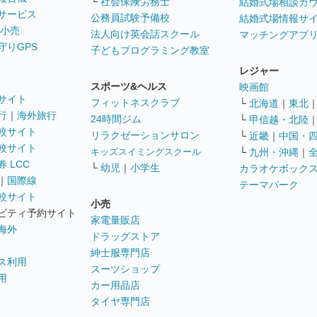
└
社会保険労務士
結婚式場相談カ
サービス
公務員試験予備校
結婚式場情報サ
 小売
法人向け英会話スクール
マッチングアプ
守りGPS
子どもプログラミング教室
レジャー
スポーツ&ヘルス
映画館
サイト
フィットネスクラブ
└
北海道
｜
東北
行
｜
海外旅行
24時間ジム
└
甲信越・北陸
較サイト
リラクゼーションサロン
└
近畿
｜
中国・
較サイト
キッズスイミングスクール
└
九州・沖縄
｜
 LCC
└
幼児
｜
小学生
カラオケボック
｜
国際線
テーマパーク
較サイト
小売
ビティ予約サイト
家電量販店
海外
ドラッグストア
紳士服専門店
ス利用
スーツショップ
用
カー用品店
タイヤ専門店