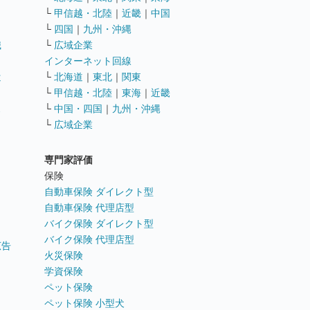
└
甲信越・北陸
｜
近畿
｜
中国
└
四国
｜
九州・沖縄
職
└
広域企業
インターネット回線
遣
└
北海道
｜
東北
｜
関東
└
甲信越・北陸
｜
東海
｜
近畿
ス
└
中国・四国
｜
九州・沖縄
└
広域企業
専門家評価
ト
保険
自動車保険 ダイレクト型
自動車保険 代理店型
バイク保険 ダイレクト型
バイク保険 代理店型
広告
火災保険
学資保険
ペット保険
ペット保険 小型犬