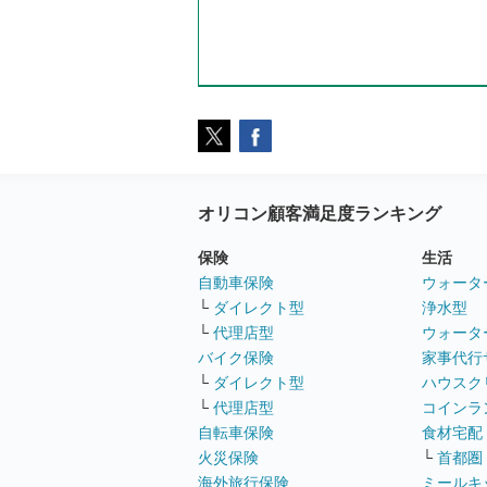
オリコン顧客満足度ランキング
保険
生活
自動車保険
ウォータ
└
ダイレクト型
浄水型
└
代理店型
ウォータ
バイク保険
家事代行
└
ダイレクト型
ハウスク
└
代理店型
コインラ
自転車保険
食材宅配
火災保険
└
首都圏
海外旅行保険
ミールキ