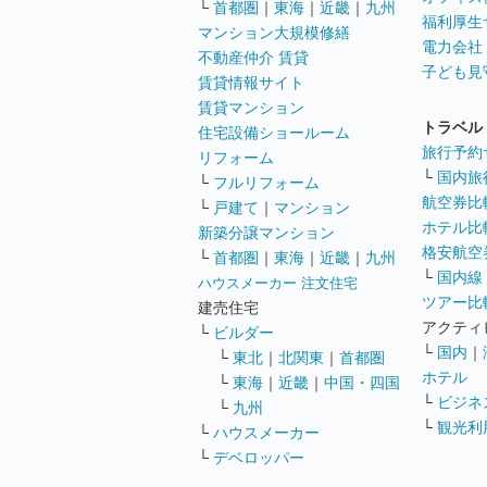
└
首都圏
｜
東海
｜
近畿
｜
九州
福利厚生
マンション大規模修繕
電力会社
不動産仲介 賃貸
子ども見
賃貸情報サイト
賃貸マンション
トラベル
住宅設備ショールーム
旅行予約
リフォーム
└
国内旅
└
フルリフォーム
航空券比
└
戸建て
｜
マンション
ホテル比
新築分譲マンション
格安航空券
└
首都圏
｜
東海
｜
近畿
｜
九州
└
国内線
ハウスメーカー 注文住宅
ツアー比
建売住宅
アクティ
└
ビルダー
└
国内
｜
└
東北
｜
北関東
｜
首都圏
ホテル
└
東海
｜
近畿
｜
中国・四国
└
ビジネ
└
九州
└
観光利
└
ハウスメーカー
└
デベロッパー