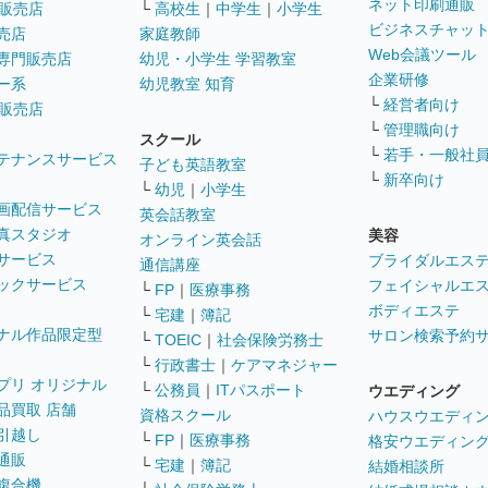
ネット印刷通販
販売店
└
高校生
｜
中学生
｜
小学生
ビジネスチャッ
売店
家庭教師
Web会議ツール
専門販売店
幼児・小学生 学習教室
企業研修
ー系
幼児教室 知育
└
経営者向け
販売店
└
管理職向け
スクール
└
若手・一般社
テナンスサービス
子ども英語教室
└
新卒向け
└
幼児
｜
小学生
画配信サービス
英会話教室
真スタジオ
美容
オンライン英会話
サービス
ブライダルエス
通信講座
ックサービス
フェイシャルエ
└
FP
｜
医療事務
ボディエステ
└
宅建
｜
簿記
ナル作品限定型
サロン検索予約
└
TOEIC
｜
社会保険労務士
└
行政書士
｜
ケアマネジャー
プリ オリジナル
└
公務員
｜
ITパスポート
ウエディング
品買取 店舗
資格スクール
ハウスウエディ
引越し
└
FP
｜
医療事務
格安ウエディン
通販
└
宅建
｜
簿記
結婚相談所
複合機