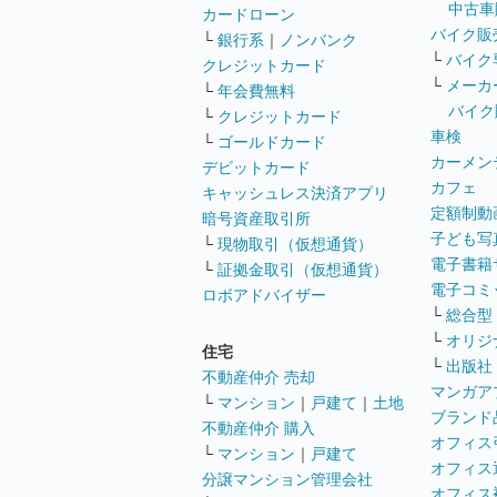
中古車
カードローン
バイク販
└
銀行系
｜
ノンバンク
└
バイク
クレジットカード
└
メーカ
└
年会費無料
バイク
└
クレジットカード
車検
└
ゴールドカード
カーメン
デビットカード
カフェ
キャッシュレス決済アプリ
定額制動
暗号資産取引所
子ども写
└
現物取引（仮想通貨）
電子書籍
└
証拠金取引（仮想通貨）
電子コミ
ロボアドバイザー
└
総合型
└
オリジ
住宅
└
出版社
不動産仲介 売却
マンガア
└
マンション
｜
戸建て
｜
土地
ブランド
不動産仲介 購入
オフィス
└
マンション
｜
戸建て
オフィス
分譲マンション管理会社
オフィス