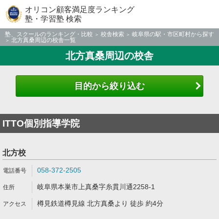
オリコン顧客満足度ランキング
塾・学習塾 検索
塾、スクールのランキング・比較
校舎検索
岐阜県の駅・市区町村から探す
北方真桑周辺の校舎一覧
北方真桑周辺の校舎
目的から絞り込む
ITTO個別指導学院
北方校
058-372-2505
岐阜県本巣市上真桑字糸貫川通2258-1
樽見鉄道樽見線 北方真桑より 徒歩 約4分