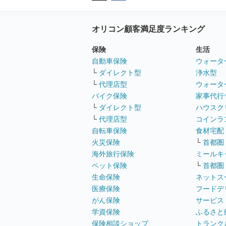
オリコン顧客満足度ランキング
保険
生活
自動車保険
ウォータ
└
ダイレクト型
浄水型
└
代理店型
ウォータ
バイク保険
家事代行
└
ダイレクト型
ハウスク
└
代理店型
コインラ
自転車保険
食材宅配
火災保険
└
首都圏
海外旅行保険
ミールキ
ペット保険
└
首都圏
生命保険
ネットス
医療保険
フードデ
がん保険
サービス
学資保険
ふるさと
保険相談ショップ
トランク