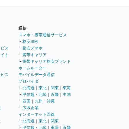
通信
ト
スマホ・携帯通信サービス
└
格安SIM
ービス
└
格安スマホ
サイト
└
携帯キャリア
└
携帯キャリア格安ブランド
ホームルーター
ービス
モバイルデータ通信
ト
プロバイダ
└
北海道
｜
東北
｜
関東
｜
東海
└
甲信越・北陸
｜
近畿
｜
中国
└
四国
｜
九州・沖縄
職
└
広域企業
インターネット回線
遣
└
北海道
｜
東北
｜
関東
└
甲信越・北陸
｜
東海
｜
近畿