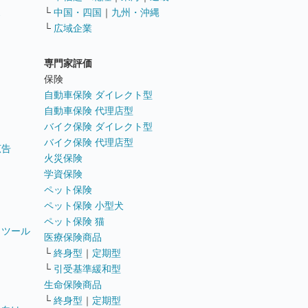
ス
└
中国・四国
｜
九州・沖縄
└
広域企業
専門家評価
ト
保険
自動車保険 ダイレクト型
自動車保険 代理店型
バイク保険 ダイレクト型
バイク保険 代理店型
広告
火災保険
学資保険
ペット保険
ペット保険 小型犬
ペット保険 猫
トツール
医療保険商品
└
終身型
｜
定期型
└
引受基準緩和型
生命保険商品
└
終身型
｜
定期型