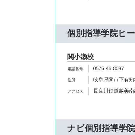
個別指導学院ヒ
関小瀬校
0575-46-8097
岐阜県関市下有知3
長良川鉄道越美南線
ナビ個別指導学