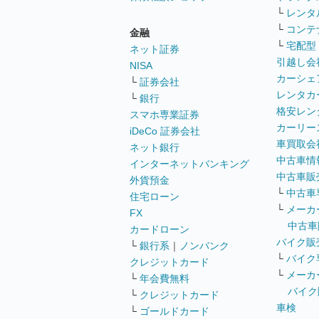
└
レンタ
└
コンテ
金融
└
宅配型
ネット証券
引越し会
NISA
カーシェ
└
証券会社
レンタカ
└
銀行
格安レン
スマホ専業証券
カーリー
iDeCo 証券会社
車買取会
ネット銀行
中古車情
インターネットバンキング
中古車販
外貨預金
└
中古車
住宅ローン
└
メーカ
FX
中古車
カードローン
バイク販
└
銀行系
｜
ノンバンク
└
バイク
クレジットカード
└
メーカ
└
年会費無料
バイク
└
クレジットカード
車検
└
ゴールドカード