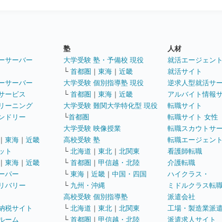
塾
人材
ーサーバー
大学受験 塾・予備校 現役
就活エージェン
└
首都圏
｜
東海
｜
近畿
就活サイト
ーサーバー
大学受験 個別指導塾 現役
逆求人型就活サ
サービス
└
首都圏
｜
東海
｜
近畿
アルバイト情報
リーニング
大学受験 難関大学特化型 現役
転職サイト
ンドリー
└
首都圏
転職サイト 女性
大学受験 映像授業
転職スカウトサ
｜
東海
｜
近畿
高校受験 塾
転職エージェン
ット
└
北海道
｜
東北
｜
北関東
看護師転職
｜
東海
｜
近畿
└
首都圏
｜
甲信越・北陸
介護転職
ーパー
└
東海
｜
近畿
｜
中国・四国
ハイクラス・
リバリー
└
九州・沖縄
ミドルクラス転
高校受験 個別指導塾
派遣会社
納税サイト
└
北海道
｜
東北
｜
北関東
工場・製造業派
ルーム
└
首都圏
｜
甲信越・北陸
派遣求人サイト