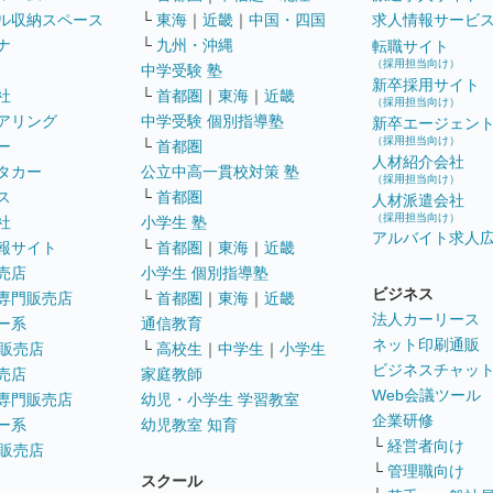
ル収納スペース
└
東海
｜
近畿
｜
中国・四国
求人情報サービ
ナ
└
九州・沖縄
転職サイト
（採用担当向け）
中学受験 塾
新卒採用サイト
社
└
首都圏
｜
東海
｜
近畿
（採用担当向け）
アリング
中学受験 個別指導塾
新卒エージェン
（採用担当向け）
ー
└
首都圏
人材紹介会社
タカー
公立中高一貫校対策 塾
（採用担当向け）
ス
└
首都圏
人材派遣会社
（採用担当向け）
社
小学生 塾
アルバイト求人
報サイト
└
首都圏
｜
東海
｜
近畿
売店
小学生 個別指導塾
ビジネス
専門販売店
└
首都圏
｜
東海
｜
近畿
法人カーリース
ー系
通信教育
ネット印刷通販
販売店
└
高校生
｜
中学生
｜
小学生
ビジネスチャッ
売店
家庭教師
Web会議ツール
専門販売店
幼児・小学生 学習教室
企業研修
ー系
幼児教室 知育
└
経営者向け
販売店
└
管理職向け
スクール