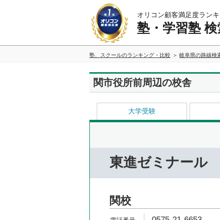
オリコン顧客満足度ランキ
塾・学習塾 検
塾、スクールのランキング・比較
岐阜県の路線検
関市役所前周辺の校舎
大学受験
東進ゼミナール
関校
0575-21-6653