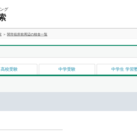
ング
索
索
関市役所前周辺の校舎一覧
高校受験
中学受験
中学生 学習