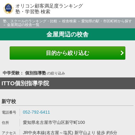
オリコン顧客満足度ランキング
塾・学習塾 検索
塾、スクールのランキング・比較
校舎検索
愛知県の駅・市区町村から探す
金屋周辺の校舎一覧
金屋周辺の校舎
目的から絞り込む
中学受験： 個別指導塾
の絞り込み
ITTO個別指導学院
新守校
052-792-6411
愛知県名古屋市守山区新守町100
JR中央本線(名古屋～塩尻) 新守山より 徒歩 約5分