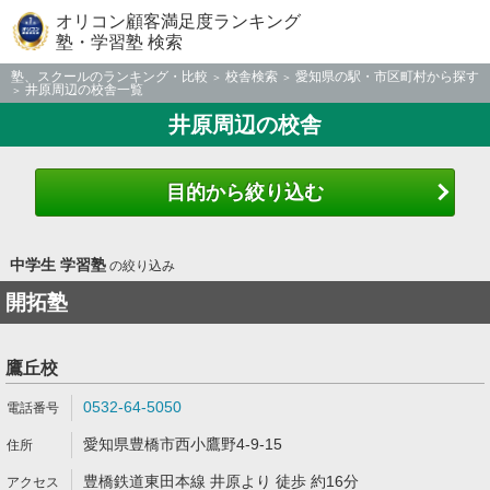
オリコン顧客満足度ランキング
塾・学習塾 検索
塾、スクールのランキング・比較
校舎検索
愛知県の駅・市区町村から探す
井原周辺の校舎一覧
井原周辺の校舎
目的から絞り込む
中学生 学習塾
の絞り込み
開拓塾
鷹丘校
0532-64-5050
愛知県豊橋市西小鷹野4-9-15
豊橋鉄道東田本線 井原より 徒歩 約16分