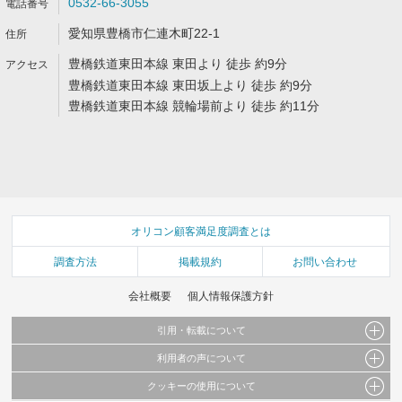
0532-66-3055
愛知県豊橋市仁連木町22-1
豊橋鉄道東田本線 東田より 徒歩 約9分
豊橋鉄道東田本線 東田坂上より 徒歩 約9分
豊橋鉄道東田本線 競輪場前より 徒歩 約11分
オリコン顧客満足度調査とは
調査方法
掲載規約
お問い合わせ
会社概要
個人情報保護方針
引用・転載について
利用者の声について
当サイトで公開されている情報（文字、写真、イラスト、画像データ等）及びこれらの配
置・編集および構造などについての著作権は株式会社oricon MEに帰属しております。
クッキーの使用について
当サイトに掲載している内容はすべてサービスの利用者が提出された見解・感想です。
これらの情報を権利者の許可なく無断転載・複製などの二次利用を行うことは固く禁じて