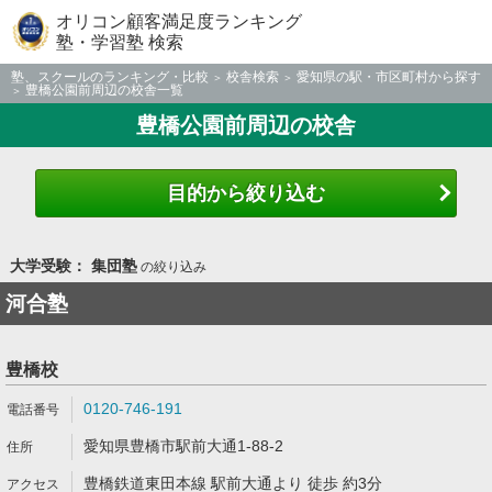
オリコン顧客満足度ランキング
塾・学習塾 検索
塾、スクールのランキング・比較
校舎検索
愛知県の駅・市区町村から探す
豊橋公園前周辺の校舎一覧
豊橋公園前周辺の校舎
目的から絞り込む
大学受験： 集団塾
の絞り込み
河合塾
豊橋校
0120-746-191
愛知県豊橋市駅前大通1-88-2
豊橋鉄道東田本線 駅前大通より 徒歩 約3分