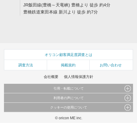
JR飯田線(豊橋～天竜峡) 豊橋より 徒歩 約4分
豊橋鉄道東田本線 新川より 徒歩 約7分
オリコン顧客満足度調査とは
調査方法
掲載規約
お問い合わせ
会社概要
個人情報保護方針
引用・転載について
利用者の声について
当サイトで公開されている情報（文字、写真、イラスト、画像データ等）及びこれらの配
置・編集および構造などについての著作権は株式会社oricon MEに帰属しております。
クッキーの使用について
当サイトに掲載している内容はすべてサービスの利用者が提出された見解・感想です。
これらの情報を権利者の許可なく無断転載・複製などの二次利用を行うことは固く禁じて
弊社が内容について正確性を含め一切保証するものではありません。
おります。
© oricon ME inc.
このサイトでは Cookie を使用して、ユーザーに合わせたコンテンツや広告の表示、ソー
弊社の見解・ 意見ではないことをご理解いただいた上でご覧ください。
シャル メディア機能の提供、広告の表示回数やクリック数の測定を行っています。
また、ユーザーによるサイトの利用状況についても情報を収集し、ソーシャル メディア
や広告配信、データ解析の各パートナーに提供しています。