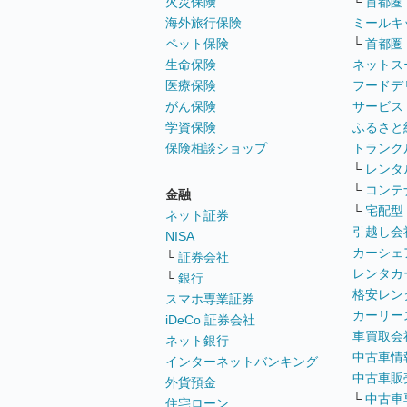
火災保険
└
首都圏
海外旅行保険
ミールキ
ペット保険
└
首都圏
生命保険
ネットス
医療保険
フードデ
がん保険
サービス
学資保険
ふるさと
保険相談ショップ
トランク
└
レンタ
└
コンテ
金融
└
宅配型
ネット証券
引越し会
NISA
カーシェ
└
証券会社
レンタカ
└
銀行
格安レン
スマホ専業証券
カーリー
iDeCo 証券会社
車買取会
ネット銀行
中古車情
インターネットバンキング
中古車販
外貨預金
└
中古車
住宅ローン