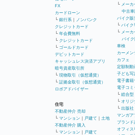
└
メーカ
FX
中古車
カードローン
バイク販
└
銀行系
｜
ノンバンク
└
バイク
クレジットカード
└
メーカ
└
年会費無料
バイク
└
クレジットカード
車検
└
ゴールドカード
カーメン
デビットカード
カフェ
キャッシュレス決済アプリ
定額制動
暗号資産取引所
子ども写
└
現物取引（仮想通貨）
電子書籍
└
証拠金取引（仮想通貨）
電子コミ
ロボアドバイザー
└
総合型
└
オリジ
住宅
└
出版社
不動産仲介 売却
マンガア
└
マンション
｜
戸建て
｜
土地
ブランド
不動産仲介 購入
オフィス
└
マンション
｜
戸建て