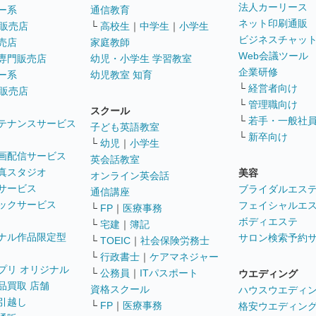
法人カーリース
ー系
通信教育
ネット印刷通販
販売店
└
高校生
｜
中学生
｜
小学生
ビジネスチャッ
売店
家庭教師
Web会議ツール
専門販売店
幼児・小学生 学習教室
企業研修
ー系
幼児教室 知育
└
経営者向け
販売店
└
管理職向け
スクール
└
若手・一般社
テナンスサービス
子ども英語教室
└
新卒向け
└
幼児
｜
小学生
画配信サービス
英会話教室
真スタジオ
美容
オンライン英会話
サービス
ブライダルエス
通信講座
ックサービス
フェイシャルエ
└
FP
｜
医療事務
ボディエステ
└
宅建
｜
簿記
ナル作品限定型
サロン検索予約
└
TOEIC
｜
社会保険労務士
└
行政書士
｜
ケアマネジャー
プリ オリジナル
└
公務員
｜
ITパスポート
ウエディング
品買取 店舗
資格スクール
ハウスウエディ
引越し
└
FP
｜
医療事務
格安ウエディン