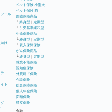
ペット保険 小型犬
ペット保険 猫
トツール
医療保険商品
└
終身型
｜
定期型
└
引受基準緩和型
生命保険商品
└
終身型
｜
定期型
員向け
└
収入保障保険
がん保険商品
└
終身型
｜
定期型
就業不能保険
テ
認知症保険
ステ
外貨建て保険
介護保険
サイト
総合保障保険
個人年金保険
変額保険
積立保険
ング
グ
金融