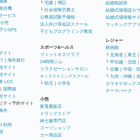
通販
└
宅建
｜
簿記
結婚相談所
複合機
└
社会保険労務士
結婚式場相談カ
サービス
公務員試験予備校
結婚式場情報サ
 小売
法人向け英会話スクール
マッチングアプ
守りGPS
子どもプログラミング教室
レジャー
スポーツ&ヘルス
映画館
サイト
フィットネスクラブ
└
北海道
｜
東北
行
｜
海外旅行
24時間ジム
└
甲信越・北陸
較サイト
リラクゼーションサロン
└
近畿
｜
中国・
較サイト
キッズスイミングスクール
└
九州・沖縄
｜
 LCC
└
幼児
｜
小学生
カラオケボック
｜
国際線
テーマパーク
較サイト
小売
ビティ予約サイト
家電量販店
海外
ドラッグストア
紳士服専門店
ス利用
スーツショップ
用
カー用品店