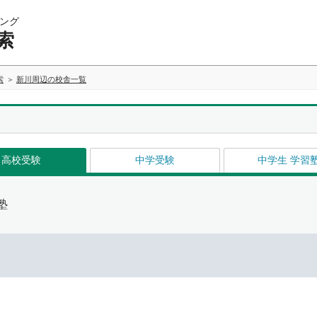
ング
索
索
新川周辺の校舎一覧
高校受験
中学受験
中学生 学習
塾