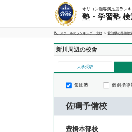
オリコン顧客満足度ランキ
塾・学習塾 検
塾、スクールのランキング・比較
愛知県の路線検
新川周辺の校舎
大学受験
集団塾
個別指導
佐鳴予備校
豊橋本部校