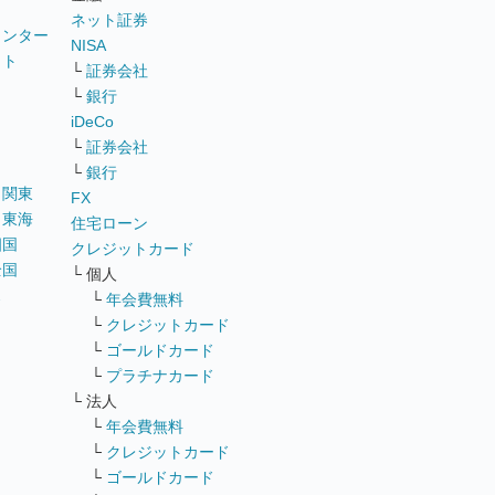
ネット証券
ウンター
NISA
イト
└
証券会社
リ
└
銀行
iDeCo
└
証券会社
└
銀行
｜
関東
FX
｜
東海
住宅ローン
四国
クレジットカード
全国
└ 個人
ス
└
年会費無料
└
クレジットカード
└
ゴールドカード
└
プラチナカード
└ 法人
└
年会費無料
└
クレジットカード
└
ゴールドカード