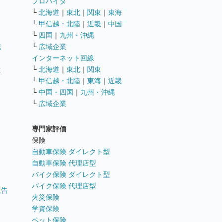
ト
プロバイダ
└
北海道
｜
東北
｜
関東
｜
東海
└
甲信越・北陸
｜
近畿
｜
中国
└
四国
｜
九州・沖縄
職
└
広域企業
インターネット回線
遣
└
北海道
｜
東北
｜
関東
└
甲信越・北陸
｜
東海
｜
近畿
ス
└
中国・四国
｜
九州・沖縄
└
広域企業
専門家評価
ト
保険
自動車保険 ダイレクト型
自動車保険 代理店型
バイク保険 ダイレクト型
バイク保険 代理店型
広告
火災保険
学資保険
ペット保険