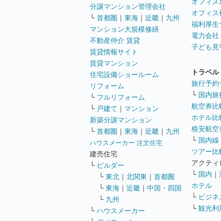
オフィス
分譲マンション管理会社
オフィス
└
首都圏
｜
東海
｜
近畿
｜
九州
福利厚生
マンション大規模修繕
電力会社
不動産仲介 賃貸
子ども見
賃貸情報サイト
賃貸マンション
トラベル
住宅設備ショールーム
旅行予約
リフォーム
└
国内旅
└
フルリフォーム
航空券比
└
戸建て
｜
マンション
ホテル比
新築分譲マンション
格安航空券
└
首都圏
｜
東海
｜
近畿
｜
九州
└
国内線
ハウスメーカー 注文住宅
ツアー比
建売住宅
アクティ
└
ビルダー
└
国内
｜
└
東北
｜
北関東
｜
首都圏
ホテル
└
東海
｜
近畿
｜
中国・四国
└
ビジネ
└
九州
└
観光利
└
ハウスメーカー