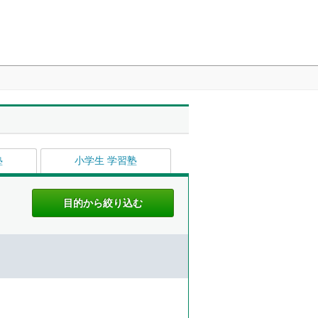
塾
小学生 学習塾