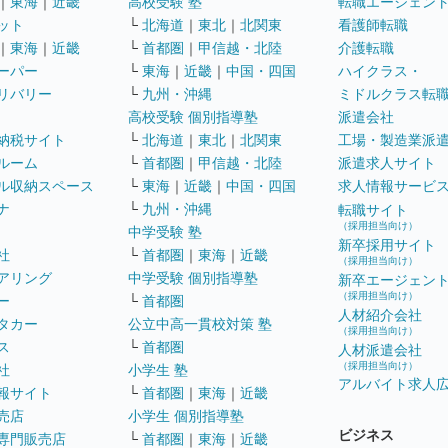
｜
東海
｜
近畿
高校受験 塾
転職エージェン
ット
└
北海道
｜
東北
｜
北関東
看護師転職
｜
東海
｜
近畿
└
首都圏
｜
甲信越・北陸
介護転職
ーパー
└
東海
｜
近畿
｜
中国・四国
ハイクラス・
リバリー
└
九州・沖縄
ミドルクラス転
高校受験 個別指導塾
派遣会社
納税サイト
└
北海道
｜
東北
｜
北関東
工場・製造業派
ルーム
└
首都圏
｜
甲信越・北陸
派遣求人サイト
ル収納スペース
└
東海
｜
近畿
｜
中国・四国
求人情報サービ
ナ
└
九州・沖縄
転職サイト
（採用担当向け）
中学受験 塾
新卒採用サイト
社
└
首都圏
｜
東海
｜
近畿
（採用担当向け）
アリング
中学受験 個別指導塾
新卒エージェン
（採用担当向け）
ー
└
首都圏
人材紹介会社
タカー
公立中高一貫校対策 塾
（採用担当向け）
ス
└
首都圏
人材派遣会社
（採用担当向け）
社
小学生 塾
アルバイト求人
報サイト
└
首都圏
｜
東海
｜
近畿
売店
小学生 個別指導塾
ビジネス
専門販売店
└
首都圏
｜
東海
｜
近畿