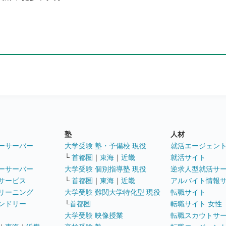
塾
人材
ーサーバー
大学受験 塾・予備校 現役
就活エージェン
└
首都圏
｜
東海
｜
近畿
就活サイト
ーサーバー
大学受験 個別指導塾 現役
逆求人型就活サ
サービス
└
首都圏
｜
東海
｜
近畿
アルバイト情報
リーニング
大学受験 難関大学特化型 現役
転職サイト
ンドリー
└
首都圏
転職サイト 女性
大学受験 映像授業
転職スカウトサ