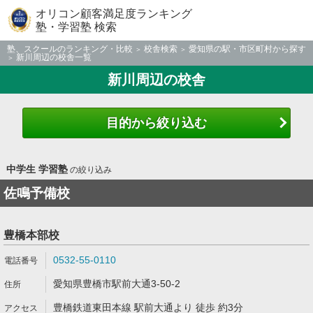
オリコン顧客満足度ランキング
塾・学習塾 検索
塾、スクールのランキング・比較
校舎検索
愛知県の駅・市区町村から探す
新川周辺の校舎一覧
新川周辺の校舎
目的から絞り込む
中学生 学習塾
の絞り込み
佐鳴予備校
豊橋本部校
0532-55-0110
愛知県豊橋市駅前大通3-50-2
豊橋鉄道東田本線 駅前大通より 徒歩 約3分