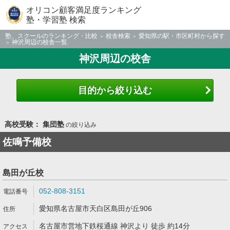
オリコン顧客満足度ランキング
塾・学習塾 検索
塾、スクールのランキング・比較
校舎検索
愛知県の駅・市区町村から探す
神沢周辺の校舎一覧
神沢周辺の校舎
目的から絞り込む
高校受験： 集団塾
の絞り込み
佐鳴予備校
島田が丘校
052-808-3151
愛知県名古屋市天白区島田が丘906
名古屋市営地下鉄桜通線 神沢より 徒歩 約14分