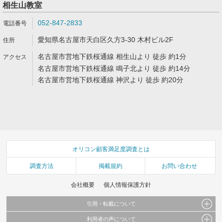
相生山教室
052-847-2833
愛知県名古屋市天白区久方3-30 木村ビル2F
名古屋市営地下鉄桜通線 相生山より 徒歩 約1分
名古屋市営地下鉄桜通線 鳴子北より 徒歩 約14分
名古屋市営地下鉄桜通線 神沢より 徒歩 約20分
オリコン顧客満足度調査とは
調査方法
掲載規約
お問い合わせ
会社概要
個人情報保護方針
引用・転載について
利用者の声について
当サイトで公開されている情報（文字、写真、イラスト、画像データ等）及びこれらの配