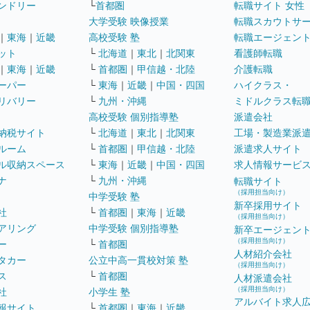
ンドリー
└
首都圏
転職サイト 女性
大学受験 映像授業
転職スカウトサ
｜
東海
｜
近畿
高校受験 塾
転職エージェン
ット
└
北海道
｜
東北
｜
北関東
看護師転職
｜
東海
｜
近畿
└
首都圏
｜
甲信越・北陸
介護転職
ーパー
└
東海
｜
近畿
｜
中国・四国
ハイクラス・
リバリー
└
九州・沖縄
ミドルクラス転
高校受験 個別指導塾
派遣会社
納税サイト
└
北海道
｜
東北
｜
北関東
工場・製造業派
ルーム
└
首都圏
｜
甲信越・北陸
派遣求人サイト
ル収納スペース
└
東海
｜
近畿
｜
中国・四国
求人情報サービ
ナ
└
九州・沖縄
転職サイト
（採用担当向け）
中学受験 塾
新卒採用サイト
社
└
首都圏
｜
東海
｜
近畿
（採用担当向け）
アリング
中学受験 個別指導塾
新卒エージェン
（採用担当向け）
ー
└
首都圏
人材紹介会社
タカー
公立中高一貫校対策 塾
（採用担当向け）
ス
└
首都圏
人材派遣会社
（採用担当向け）
社
小学生 塾
アルバイト求人
報サイト
└
首都圏
｜
東海
｜
近畿