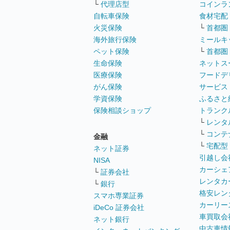
└
代理店型
コインラ
自転車保険
食材宅配
火災保険
└
首都圏
海外旅行保険
ミールキ
ペット保険
└
首都圏
生命保険
ネットス
医療保険
フードデ
がん保険
サービス
学資保険
ふるさと
保険相談ショップ
トランク
└
レンタ
└
コンテ
金融
└
宅配型
ネット証券
引越し会
NISA
カーシェ
└
証券会社
レンタカ
└
銀行
格安レン
スマホ専業証券
カーリー
iDeCo 証券会社
車買取会
ネット銀行
中古車情