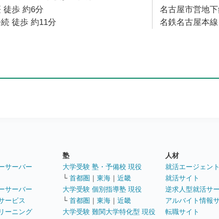
 徒歩 約6分
名古屋市営地下鉄
続 徒歩 約11分
名鉄名古屋本線 
塾
人材
ーサーバー
大学受験 塾・予備校 現役
就活エージェン
└
首都圏
｜
東海
｜
近畿
就活サイト
ーサーバー
大学受験 個別指導塾 現役
逆求人型就活サ
サービス
└
首都圏
｜
東海
｜
近畿
アルバイト情報
リーニング
大学受験 難関大学特化型 現役
転職サイト