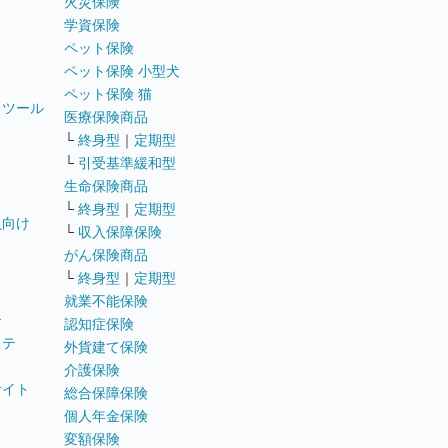
火災保険
学資保険
ペット保険
ペット保険 小型犬
ペット保険 猫
トツール
医療保険商品
└
終身型
｜
定期型
└
引受基準緩和型
生命保険商品
└
終身型
｜
定期型
員向け
└
収入保障保険
がん保険商品
└
終身型
｜
定期型
就業不能保険
テ
認知症保険
ステ
外貨建て保険
介護保険
サイト
総合保障保険
個人年金保険
変額保険