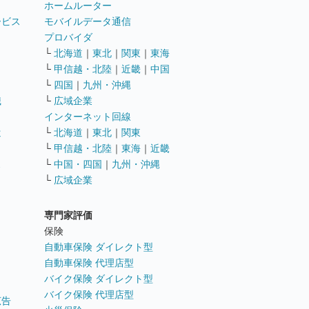
ホームルーター
ービス
モバイルデータ通信
ト
プロバイダ
└
北海道
｜
東北
｜
関東
｜
東海
└
甲信越・北陸
｜
近畿
｜
中国
└
四国
｜
九州・沖縄
職
└
広域企業
インターネット回線
遣
└
北海道
｜
東北
｜
関東
└
甲信越・北陸
｜
東海
｜
近畿
ス
└
中国・四国
｜
九州・沖縄
└
広域企業
専門家評価
ト
保険
自動車保険 ダイレクト型
自動車保険 代理店型
バイク保険 ダイレクト型
バイク保険 代理店型
広告