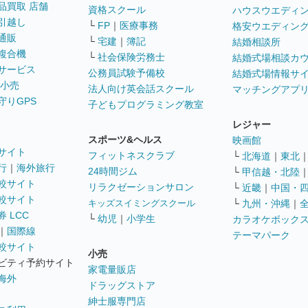
品買取 店舗
資格スクール
ハウスウエディ
引越し
└
FP
｜
医療事務
格安ウエディン
通販
└
宅建
｜
簿記
結婚相談所
複合機
└
社会保険労務士
結婚式場相談カ
サービス
公務員試験予備校
結婚式場情報サ
 小売
法人向け英会話スクール
マッチングアプ
守りGPS
子どもプログラミング教室
レジャー
スポーツ&ヘルス
映画館
サイト
フィットネスクラブ
└
北海道
｜
東北
行
｜
海外旅行
24時間ジム
└
甲信越・北陸
較サイト
リラクゼーションサロン
└
近畿
｜
中国・
較サイト
キッズスイミングスクール
└
九州・沖縄
｜
 LCC
└
幼児
｜
小学生
カラオケボック
｜
国際線
テーマパーク
較サイト
小売
ビティ予約サイト
家電量販店
海外
ドラッグストア
紳士服専門店