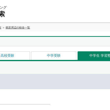
ング
索
索
鶴里周辺の校舎一覧
高校受験
中学受験
中学生 学習