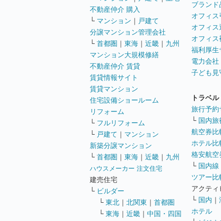
ブランド
不動産仲介 購入
オフィス
└
マンション
｜
戸建て
オフィス
分譲マンション管理会社
オフィス
└
首都圏
｜
東海
｜
近畿
｜
九州
福利厚生
マンション大規模修繕
電力会社
不動産仲介 賃貸
子ども見
賃貸情報サイト
賃貸マンション
トラベル
住宅設備ショールーム
旅行予約
リフォーム
└
国内旅
└
フルリフォーム
航空券比
└
戸建て
｜
マンション
ホテル比
新築分譲マンション
格安航空券
└
首都圏
｜
東海
｜
近畿
｜
九州
└
国内線
ハウスメーカー 注文住宅
ツアー比
建売住宅
アクティ
└
ビルダー
└
国内
｜
└
東北
｜
北関東
｜
首都圏
ホテル
└
東海
｜
近畿
｜
中国・四国