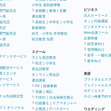
売店
小学生 個別指導塾
ビジネス
専門販売店
└
首都圏
｜
東海
｜
近畿
法人カーリース
ー系
通信教育
ネット印刷通販
販売店
└
高校生
｜
中学生
｜
小学生
ビジネスチャッ
売店
家庭教師
Web会議ツール
専門販売店
幼児・小学生 学習教室
企業研修
ー系
幼児教室 知育
└
経営者向け
販売店
└
管理職向け
スクール
└
若手・一般社
テナンスサービス
子ども英語教室
└
新卒向け
└
幼児
｜
小学生
画配信サービス
英会話教室
真スタジオ
美容
オンライン英会話
サービス
ブライダルエス
通信講座
ックサービス
フェイシャルエ
└
FP
｜
医療事務
ボディエステ
└
宅建
｜
簿記
ナル作品限定型
サロン検索予約
└
TOEIC
｜
社会保険労務士
└
行政書士
｜
ケアマネジャー
プリ オリジナル
└
公務員
｜
ITパスポート
ウエディング