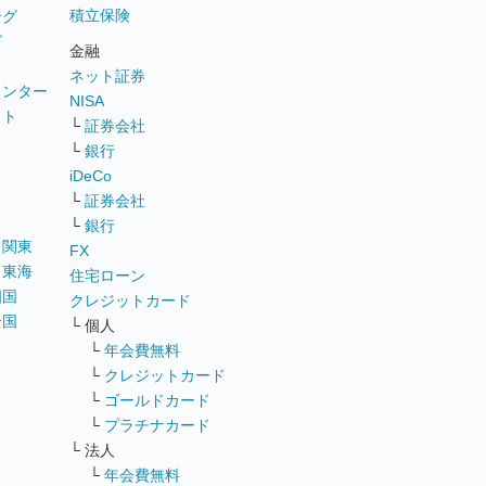
積立保険
ング
グ
金融
ネット証券
ウンター
NISA
イト
└
証券会社
リ
└
銀行
iDeCo
└
証券会社
└
銀行
｜
関東
FX
｜
東海
住宅ローン
四国
クレジットカード
全国
└ 個人
ス
└
年会費無料
└
クレジットカード
└
ゴールドカード
└
プラチナカード
└ 法人
└
年会費無料