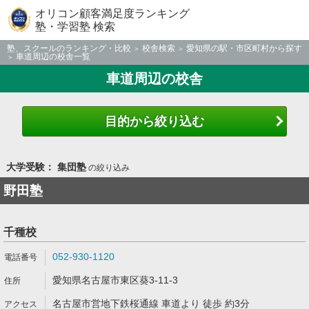
オリコン顧客満足度ランキング
塾・学習塾 検索
塾、スクールのランキング・比較
校舎検索
愛知県の駅・市区町村から探す
車道周辺の校舎一覧
車道周辺の校舎
目的から絞り込む
大学受験： 集団塾
の絞り込み
野田塾
千種校
052-930-1120
愛知県名古屋市東区葵3-11-3
名古屋市営地下鉄桜通線 車道より 徒歩 約3分