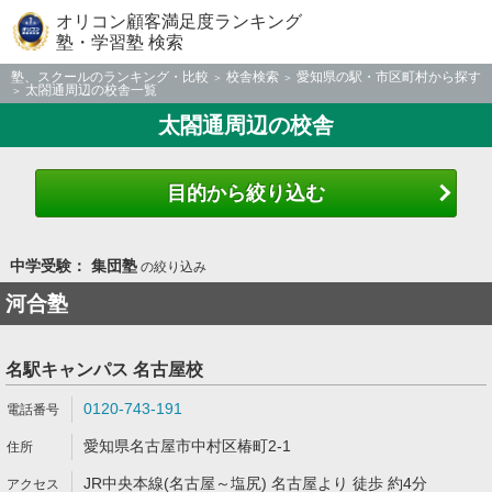
オリコン顧客満足度ランキング
塾・学習塾 検索
塾、スクールのランキング・比較
校舎検索
愛知県の駅・市区町村から探す
太閤通周辺の校舎一覧
太閤通周辺の校舎
目的から絞り込む
中学受験： 集団塾
の絞り込み
河合塾
名駅キャンパス 名古屋校
0120-743-191
愛知県名古屋市中村区椿町2-1
JR中央本線(名古屋～塩尻) 名古屋より 徒歩 約4分