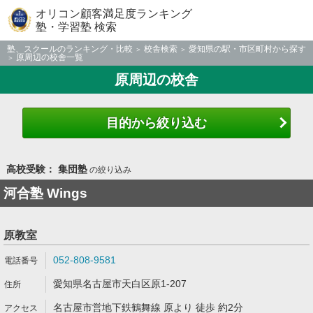
オリコン顧客満足度ランキング
塾・学習塾 検索
塾、スクールのランキング・比較
校舎検索
愛知県の駅・市区町村から探す
原周辺の校舎一覧
原周辺の校舎
目的から絞り込む
高校受験： 集団塾
の絞り込み
河合塾 Wings
原教室
052-808-9581
愛知県名古屋市天白区原1-207
名古屋市営地下鉄鶴舞線 原より 徒歩 約2分