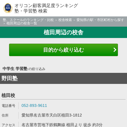
オリコン顧客満足度ランキング
塾・学習塾 検索
塾、スクールのランキング・比較
校舎検索
愛知県の駅・市区町村から探す
植田周辺の校舎一覧
植田周辺の校舎
目的から絞り込む
中学生 学習塾
の絞り込み
野田塾
植田校
052-893-9611
愛知県名古屋市天白区植田3-1812
名古屋市営地下鉄鶴舞線 植田より 徒歩 約3分