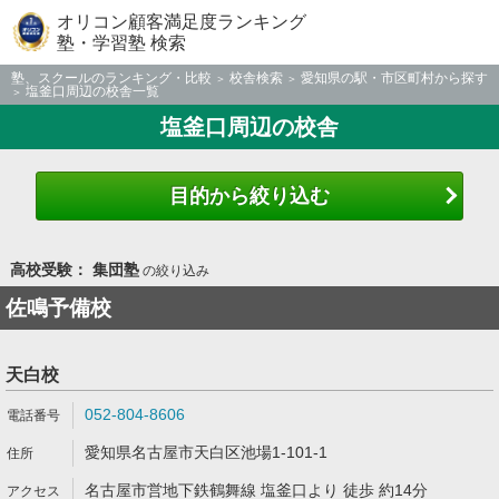
オリコン顧客満足度ランキング
塾・学習塾 検索
塾、スクールのランキング・比較
校舎検索
愛知県の駅・市区町村から探す
塩釜口周辺の校舎一覧
塩釜口周辺の校舎
目的から絞り込む
高校受験： 集団塾
の絞り込み
佐鳴予備校
天白校
052-804-8606
愛知県名古屋市天白区池場1-101-1
名古屋市営地下鉄鶴舞線 塩釜口より 徒歩 約14分