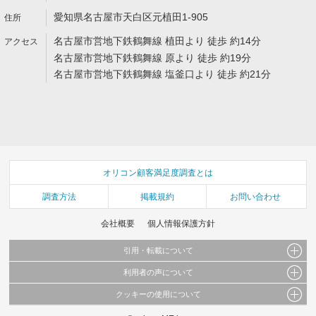
愛知県名古屋市天白区元植田1-905
名古屋市営地下鉄鶴舞線 植田より 徒歩 約14分
名古屋市営地下鉄鶴舞線 原より 徒歩 約19分
名古屋市営地下鉄鶴舞線 塩釜口より 徒歩 約21分
オリコン顧客満足度調査とは
調査方法
掲載規約
お問い合わせ
会社概要
個人情報保護方針
引用・転載について
利用者の声について
当サイトで公開されている情報（文字、写真、イラスト、画像データ等）及びこれらの配
置・編集および構造などについての著作権は株式会社oricon MEに帰属しております。
クッキーの使用について
当サイトに掲載している内容はすべてサービスの利用者が提出された見解・感想です。
これらの情報を権利者の許可なく無断転載・複製などの二次利用を行うことは固く禁じて
弊社が内容について正確性を含め一切保証するものではありません。
おります。