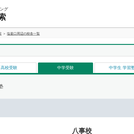
ング
索
索
塩釜口周辺の校舎一覧
高校受験
中学受験
中学生 学習
塾
八事校