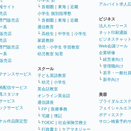
社
小学生 塾
アルバイト求人
報サイト
└
首都圏
｜
東海
｜
近畿
売店
小学生 個別指導塾
ビジネス
専門販売店
└
首都圏
｜
東海
｜
近畿
法人カーリース
ー系
通信教育
ネット印刷通販
販売店
└
高校生
｜
中学生
｜
小学生
ビジネスチャッ
売店
家庭教師
Web会議ツール
専門販売店
幼児・小学生 学習教室
企業研修
ー系
幼児教室 知育
└
経営者向け
販売店
└
管理職向け
スクール
└
若手・一般社
テナンスサービス
子ども英語教室
└
新卒向け
└
幼児
｜
小学生
画配信サービス
英会話教室
真スタジオ
美容
オンライン英会話
サービス
ブライダルエス
通信講座
ックサービス
フェイシャルエ
└
FP
｜
医療事務
ボディエステ
└
宅建
｜
簿記
ナル作品限定型
サロン検索予約
└
TOEIC
｜
社会保険労務士
└
行政書士
｜
ケアマネジャー