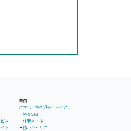
通信
ト
スマホ・携帯通信サービス
└
格安SIM
ービス
└
格安スマホ
サイト
└
携帯キャリア