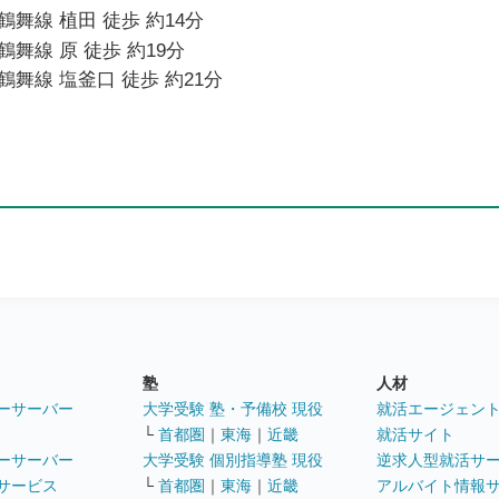
舞線 植田 徒歩 約14分
舞線 原 徒歩 約19分
舞線 塩釜口 徒歩 約21分
塾
人材
ーサーバー
大学受験 塾・予備校 現役
就活エージェン
└
首都圏
｜
東海
｜
近畿
就活サイト
ーサーバー
大学受験 個別指導塾 現役
逆求人型就活サ
サービス
└
首都圏
｜
東海
｜
近畿
アルバイト情報