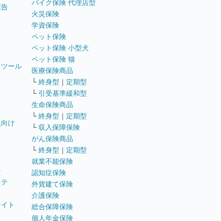
バイク保険 代理店型
広告
火災保険
学資保険
ペット保険
ペット保険 小型犬
ペット保険 猫
トツール
医療保険商品
└
終身型
｜
定期型
└
引受基準緩和型
生命保険商品
└
終身型
｜
定期型
員向け
└
収入保障保険
がん保険商品
└
終身型
｜
定期型
就業不能保険
テ
認知症保険
ステ
外貨建て保険
介護保険
サイト
総合保障保険
個人年金保険