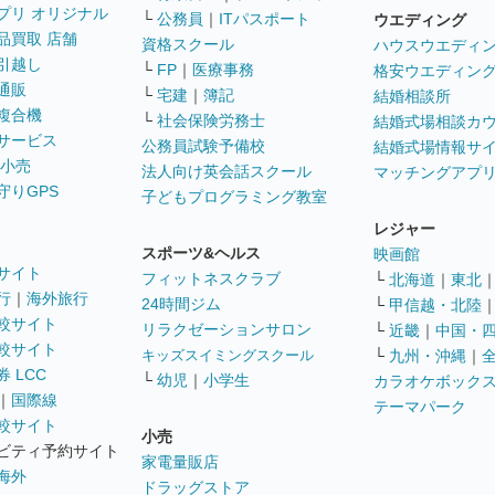
プリ オリジナル
└
公務員
｜
ITパスポート
ウエディング
品買取 店舗
資格スクール
ハウスウエディ
引越し
└
FP
｜
医療事務
格安ウエディン
通販
└
宅建
｜
簿記
結婚相談所
複合機
└
社会保険労務士
結婚式場相談カ
サービス
公務員試験予備校
結婚式場情報サ
 小売
法人向け英会話スクール
マッチングアプ
守りGPS
子どもプログラミング教室
レジャー
スポーツ&ヘルス
映画館
サイト
フィットネスクラブ
└
北海道
｜
東北
行
｜
海外旅行
24時間ジム
└
甲信越・北陸
較サイト
リラクゼーションサロン
└
近畿
｜
中国・
較サイト
キッズスイミングスクール
└
九州・沖縄
｜
 LCC
└
幼児
｜
小学生
カラオケボック
｜
国際線
テーマパーク
較サイト
小売
ビティ予約サイト
家電量販店
海外
ドラッグストア