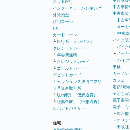
車買取会
ネット銀行
中古車情
インターネットバンキング
中古車販
外貨預金
└
中古車
住宅ローン
└
メーカ
FX
中古車
カードローン
バイク販
└
銀行系
｜
ノンバンク
└
バイク
クレジットカード
└
メーカ
└
年会費無料
バイク
└
クレジットカード
車検
└
ゴールドカード
カーメン
デビットカード
カフェ
キャッシュレス決済アプリ
定額制動
暗号資産取引所
子ども写
└
現物取引（仮想通貨）
電子書籍
└
証拠金取引（仮想通貨）
電子コミ
ロボアドバイザー
└
総合型
└
オリジ
住宅
└
出版社
不動産仲介 売却