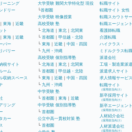
リーニング
大学受験 難関大学特化型 現役
転職サイト
ンドリー
└
首都圏
転職サイト 女性
大学受験 映像授業
転職スカウトサ
｜
東海
｜
近畿
高校受験 塾
転職エージェン
ット
└
北海道
｜
東北
｜
北関東
看護師転職
｜
東海
｜
近畿
└
首都圏
｜
甲信越・北陸
介護転職
ーパー
└
東海
｜
近畿
｜
中国・四国
ハイクラス・
リバリー
└
九州・沖縄
ミドルクラス転
高校受験 個別指導塾
派遣会社
納税サイト
└
北海道
｜
東北
｜
北関東
工場・製造業派
ルーム
└
首都圏
｜
甲信越・北陸
派遣求人サイト
ル収納スペース
└
東海
｜
近畿
｜
中国・四国
求人情報サービ
ナ
└
九州・沖縄
転職サイト
（採用担当向け）
中学受験 塾
新卒採用サイト
社
└
首都圏
｜
東海
｜
近畿
（採用担当向け）
アリング
中学受験 個別指導塾
新卒エージェン
（採用担当向け）
ー
└
首都圏
人材紹介会社
タカー
公立中高一貫校対策 塾
（採用担当向け）
ス
└
首都圏
人材派遣会社
（採用担当向け）