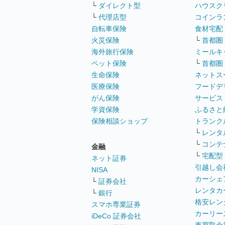
└
ダイレクト型
ハウスク
└
代理店型
コインラ
自転車保険
食材宅配
火災保険
└
首都圏
海外旅行保険
ミールキ
ペット保険
└
首都圏
生命保険
ネットス
医療保険
フードデ
がん保険
サービス
学資保険
ふるさと
保険相談ショップ
トランク
└
レンタ
└
コンテ
金融
└
宅配型
ネット証券
引越し会
NISA
カーシェ
└
証券会社
レンタカ
└
銀行
格安レン
スマホ専業証券
カーリー
iDeCo 証券会社