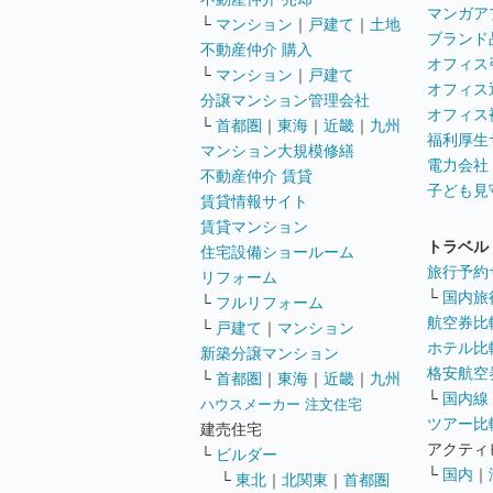
マンガア
└
マンション
｜
戸建て
｜
土地
ブランド
不動産仲介 購入
オフィス
└
マンション
｜
戸建て
オフィス
分譲マンション管理会社
オフィス
└
首都圏
｜
東海
｜
近畿
｜
九州
福利厚生
マンション大規模修繕
電力会社
不動産仲介 賃貸
子ども見
賃貸情報サイト
賃貸マンション
トラベル
住宅設備ショールーム
旅行予約
リフォーム
└
国内旅
└
フルリフォーム
航空券比
└
戸建て
｜
マンション
ホテル比
新築分譲マンション
格安航空券
└
首都圏
｜
東海
｜
近畿
｜
九州
└
国内線
ハウスメーカー 注文住宅
ツアー比
建売住宅
アクティ
└
ビルダー
└
国内
｜
└
東北
｜
北関東
｜
首都圏