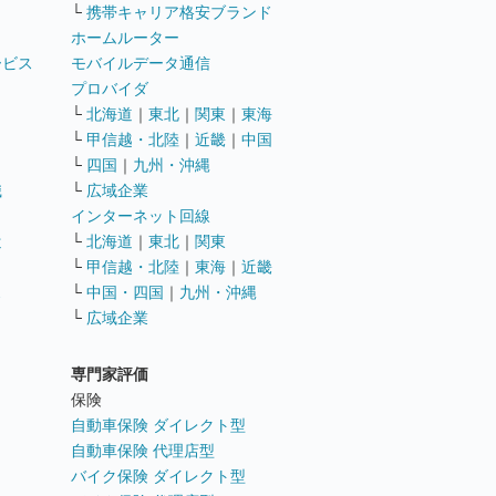
└
携帯キャリア格安ブランド
ホームルーター
ービス
モバイルデータ通信
ト
プロバイダ
└
北海道
｜
東北
｜
関東
｜
東海
└
甲信越・北陸
｜
近畿
｜
中国
└
四国
｜
九州・沖縄
職
└
広域企業
インターネット回線
遣
└
北海道
｜
東北
｜
関東
└
甲信越・北陸
｜
東海
｜
近畿
ス
└
中国・四国
｜
九州・沖縄
└
広域企業
専門家評価
ト
保険
自動車保険 ダイレクト型
自動車保険 代理店型
バイク保険 ダイレクト型