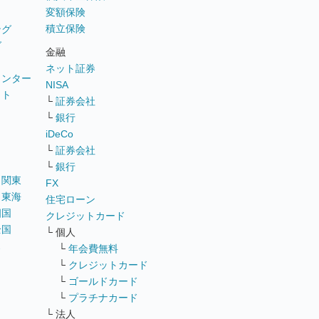
変額保険
積立保険
ング
グ
金融
ネット証券
ウンター
NISA
イト
└
証券会社
リ
└
銀行
iDeCo
└
証券会社
└
銀行
｜
関東
FX
｜
東海
住宅ローン
四国
クレジットカード
全国
└ 個人
ス
└
年会費無料
└
クレジットカード
└
ゴールドカード
└
プラチナカード
└ 法人