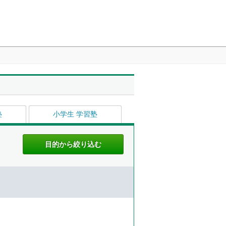
塾
小学生 学習塾