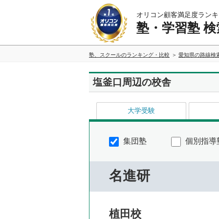
オリコン顧客満足度ランキ
塾・学習塾 検
塾、スクールのランキング・比較
愛知県の路線検
塩釜口周辺の校舎
大学受験
集団塾
個別指導
名進研
植田校