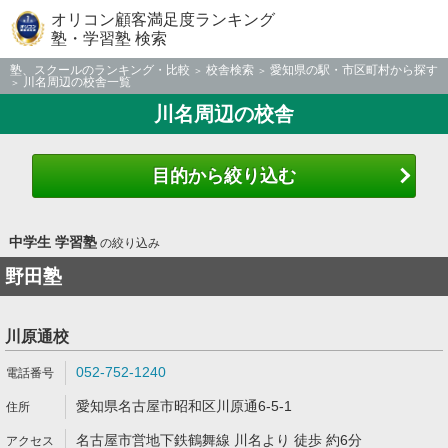
オリコン顧客満足度ランキング
塾・学習塾 検索
塾、スクールのランキング・比較
校舎検索
愛知県の駅・市区町村から探す
川名周辺の校舎一覧
川名周辺の校舎
目的から絞り込む
中学生 学習塾
の絞り込み
野田塾
川原通校
052-752-1240
愛知県名古屋市昭和区川原通6-5-1
名古屋市営地下鉄鶴舞線 川名より 徒歩 約6分