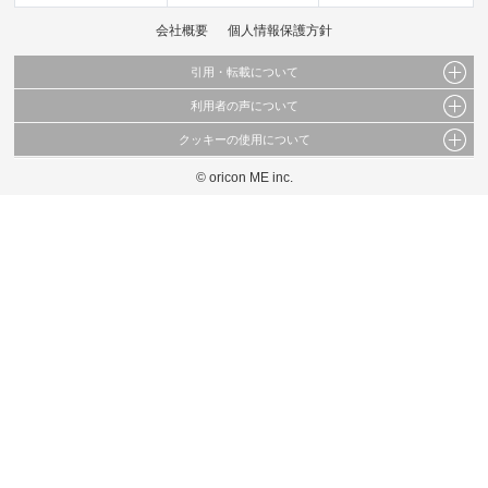
会社概要
個人情報保護方針
引用・転載について
利用者の声について
当サイトで公開されている情報（文字、写真、イラスト、画像データ等）及びこれらの配
置・編集および構造などについての著作権は株式会社oricon MEに帰属しております。
クッキーの使用について
当サイトに掲載している内容はすべてサービスの利用者が提出された見解・感想です。
これらの情報を権利者の許可なく無断転載・複製などの二次利用を行うことは固く禁じて
弊社が内容について正確性を含め一切保証するものではありません。
おります。
© oricon ME inc.
このサイトでは Cookie を使用して、ユーザーに合わせたコンテンツや広告の表示、ソー
弊社の見解・ 意見ではないことをご理解いただいた上でご覧ください。
シャル メディア機能の提供、広告の表示回数やクリック数の測定を行っています。
また、ユーザーによるサイトの利用状況についても情報を収集し、ソーシャル メディア
や広告配信、データ解析の各パートナーに提供しています。
各パートナーは、この情報とユーザーが各パートナーに提供した他の情報や、ユーザーが
各パートナーのサービスを使用したときに収集した他の情報を組み合わせて使用すること
があります。