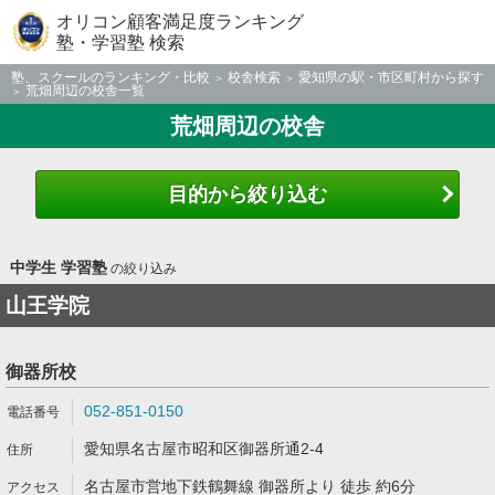
オリコン顧客満足度ランキング
塾・学習塾 検索
塾、スクールのランキング・比較
校舎検索
愛知県の駅・市区町村から探す
荒畑周辺の校舎一覧
荒畑周辺の校舎
目的から絞り込む
中学生 学習塾
の絞り込み
山王学院
御器所校
052-851-0150
愛知県名古屋市昭和区御器所通2-4
名古屋市営地下鉄鶴舞線 御器所より 徒歩 約6分