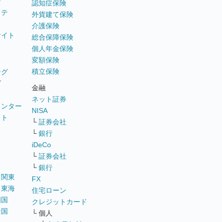
テ
認知症保険
ステ
外貨建て保険
介護保険
サイト
総合保障保険
個人年金保険
変額保険
積立保険
ング
グ
金融
ネット証券
ウンター
NISA
イト
└
証券会社
リ
└
銀行
iDeCo
└
証券会社
└
銀行
｜
関東
FX
｜
東海
住宅ローン
四国
クレジットカード
全国
└ 個人