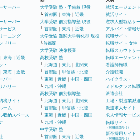
塾
人材
ーサーバー
大学受験 塾・予備校 現役
就活エージェン
└
首都圏
｜
東海
｜
近畿
就活サイト
ーサーバー
大学受験 個別指導塾 現役
逆求人型就活サ
サービス
└
首都圏
｜
東海
｜
近畿
アルバイト情報
リーニング
大学受験 難関大学特化型 現役
転職サイト
ンドリー
└
首都圏
転職サイト 女性
大学受験 映像授業
転職スカウトサ
｜
東海
｜
近畿
高校受験 塾
転職エージェン
ット
└
北海道
｜
東北
｜
北関東
看護師転職
｜
東海
｜
近畿
└
首都圏
｜
甲信越・北陸
介護転職
ーパー
└
東海
｜
近畿
｜
中国・四国
ハイクラス・
リバリー
└
九州・沖縄
ミドルクラス転
高校受験 個別指導塾
派遣会社
納税サイト
└
北海道
｜
東北
｜
北関東
工場・製造業派
ルーム
└
首都圏
｜
甲信越・北陸
派遣求人サイト
ル収納スペース
└
東海
｜
近畿
｜
中国・四国
求人情報サービ
ナ
└
九州・沖縄
転職サイト
（採用担当向け）
中学受験 塾
新卒採用サイト
社
└
首都圏
｜
東海
｜
近畿
（採用担当向け）