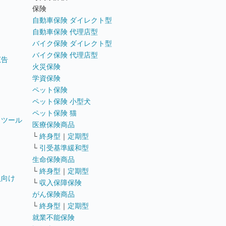
ト
保険
自動車保険 ダイレクト型
自動車保険 代理店型
バイク保険 ダイレクト型
バイク保険 代理店型
広告
火災保険
学資保険
ペット保険
ペット保険 小型犬
ペット保険 猫
トツール
医療保険商品
└
終身型
｜
定期型
└
引受基準緩和型
生命保険商品
└
終身型
｜
定期型
員向け
└
収入保障保険
がん保険商品
└
終身型
｜
定期型
就業不能保険