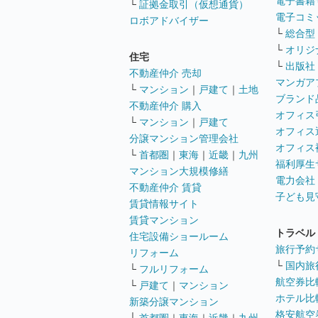
電子書籍
└
証拠金取引（仮想通貨）
電子コミ
ロボアドバイザー
└
総合型
└
オリジ
住宅
└
出版社
不動産仲介 売却
マンガア
└
マンション
｜
戸建て
｜
土地
ブランド
不動産仲介 購入
オフィス
└
マンション
｜
戸建て
オフィス
分譲マンション管理会社
オフィス
└
首都圏
｜
東海
｜
近畿
｜
九州
福利厚生
マンション大規模修繕
電力会社
不動産仲介 賃貸
子ども見
賃貸情報サイト
賃貸マンション
トラベル
住宅設備ショールーム
旅行予約
リフォーム
└
国内旅
└
フルリフォーム
航空券比
└
戸建て
｜
マンション
ホテル比
新築分譲マンション
格安航空券