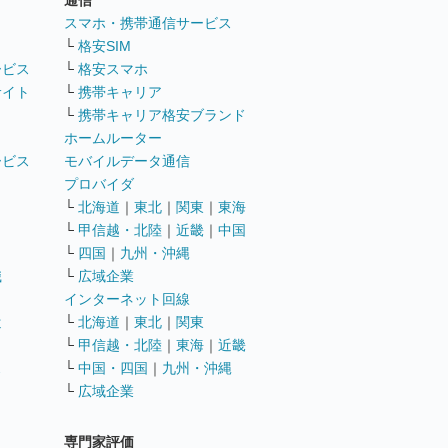
通信
ト
スマホ・携帯通信サービス
└
格安SIM
ービス
└
格安スマホ
サイト
└
携帯キャリア
└
携帯キャリア格安ブランド
ホームルーター
ービス
モバイルデータ通信
ト
プロバイダ
└
北海道
｜
東北
｜
関東
｜
東海
└
甲信越・北陸
｜
近畿
｜
中国
└
四国
｜
九州・沖縄
職
└
広域企業
インターネット回線
遣
└
北海道
｜
東北
｜
関東
└
甲信越・北陸
｜
東海
｜
近畿
ス
└
中国・四国
｜
九州・沖縄
└
広域企業
専門家評価