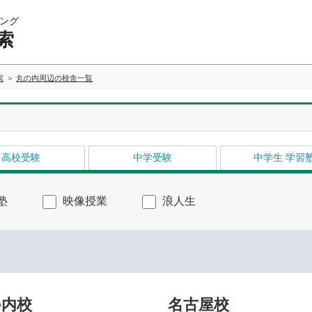
ング
索
索
丸の内周辺の校舎一覧
高校受験
中学受験
中学生 学習
塾
映像授業
浪人生
の内校
名古屋校