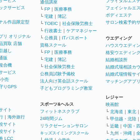
サービス
ブライダルエス
通信講座
ックサービス
フェイシャルエ
└
FP
｜
医療事務
ボディエステ
└
宅建
｜
簿記
ナル作品限定型
サロン検索予約
└
TOEIC
｜
社会保険労務士
└
行政書士
｜
ケアマネジャー
プリ オリジナル
└
公務員
｜
ITパスポート
ウエディング
品買取 店舗
資格スクール
ハウスウエディ
引越し
└
FP
｜
医療事務
格安ウエディン
通販
└
宅建
｜
簿記
結婚相談所
複合機
└
社会保険労務士
結婚式場相談カ
サービス
公務員試験予備校
結婚式場情報サ
 小売
法人向け英会話スクール
マッチングアプ
守りGPS
子どもプログラミング教室
レジャー
スポーツ&ヘルス
映画館
サイト
フィットネスクラブ
└
北海道
｜
東北
行
｜
海外旅行
24時間ジム
└
甲信越・北陸
較サイト
リラクゼーションサロン
└
近畿
｜
中国・
較サイト
キッズスイミングスクール
└
九州・沖縄
｜
 LCC