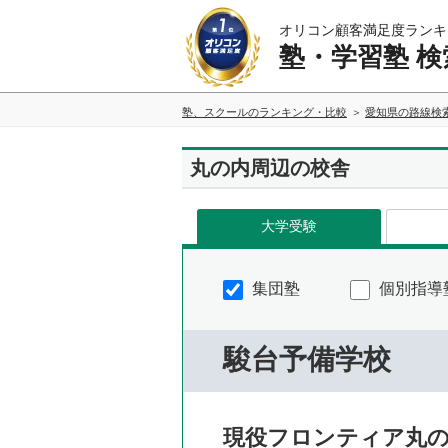
オリコン顧客満足度ランキ
塾・学習塾 検
塾、スクールのランキング・比較
愛知県の路線検
丸の内周辺の校舎
大学受験
集団塾
個別指導
駿台予備学校
現役フロンティア丸