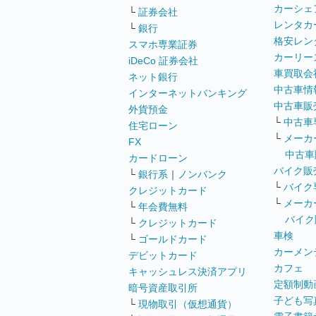
カーシェ
└
証券会社
レンタカ
└
銀行
格安レン
スマホ専業証券
カーリー
iDeCo 証券会社
車買取会
ネット銀行
中古車情
インターネットバンキング
中古車販
外貨預金
└
中古車
住宅ローン
└
メーカ
FX
中古車
カードローン
バイク販
└
銀行系
｜
ノンバンク
└
バイク
クレジットカード
└
メーカ
└
年会費無料
バイク
└
クレジットカード
車検
└
ゴールドカード
カーメン
デビットカード
カフェ
キャッシュレス決済アプリ
定額制動
暗号資産取引所
子ども写
└
現物取引（仮想通貨）