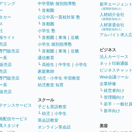
アリング
中学受験 個別指導塾
新卒エージェン
（採用担当向け）
ー
└
首都圏
人材紹介会社
タカー
公立中高一貫校対策 塾
（採用担当向け）
ス
└
首都圏
人材派遣会社
（採用担当向け）
社
小学生 塾
アルバイト求人
報サイト
└
首都圏
｜
東海
｜
近畿
売店
小学生 個別指導塾
ビジネス
専門販売店
└
首都圏
｜
東海
｜
近畿
法人カーリース
ー系
通信教育
ネット印刷通販
販売店
└
高校生
｜
中学生
｜
小学生
ビジネスチャッ
売店
家庭教師
Web会議ツール
専門販売店
幼児・小学生 学習教室
企業研修
ー系
幼児教室 知育
└
経営者向け
販売店
└
管理職向け
スクール
└
若手・一般社
テナンスサービス
子ども英語教室
└
新卒向け
└
幼児
｜
小学生
画配信サービス
英会話教室
真スタジオ
美容
オンライン英会話