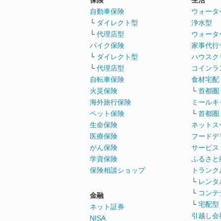
保険
生活
自動車保険
ウォータ
└
ダイレクト型
浄水型
└
代理店型
ウォータ
バイク保険
家事代行
└
ダイレクト型
ハウスク
└
代理店型
コインラ
自転車保険
食材宅配
火災保険
└
首都圏
海外旅行保険
ミールキ
ペット保険
└
首都圏
生命保険
ネットス
医療保険
フードデ
がん保険
サービス
学資保険
ふるさと
保険相談ショップ
トランク
└
レンタ
└
コンテ
金融
└
宅配型
ネット証券
引越し会
NISA