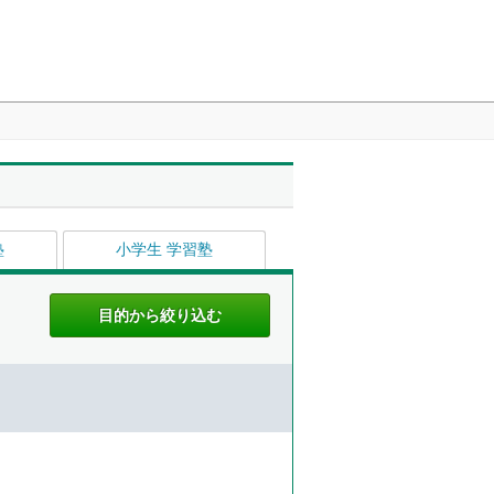
塾
小学生 学習塾