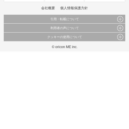
会社概要
個人情報保護方針
引用・転載について
利用者の声について
当サイトで公開されている情報（文字、写真、イラスト、画像データ等）及びこれらの配
置・編集および構造などについての著作権は株式会社oricon MEに帰属しております。
クッキーの使用について
当サイトに掲載している内容はすべてサービスの利用者が提出された見解・感想です。
これらの情報を権利者の許可なく無断転載・複製などの二次利用を行うことは固く禁じて
弊社が内容について正確性を含め一切保証するものではありません。
おります。
© oricon ME inc.
このサイトでは Cookie を使用して、ユーザーに合わせたコンテンツや広告の表示、ソー
弊社の見解・ 意見ではないことをご理解いただいた上でご覧ください。
シャル メディア機能の提供、広告の表示回数やクリック数の測定を行っています。
また、ユーザーによるサイトの利用状況についても情報を収集し、ソーシャル メディア
や広告配信、データ解析の各パートナーに提供しています。
各パートナーは、この情報とユーザーが各パートナーに提供した他の情報や、ユーザーが
各パートナーのサービスを使用したときに収集した他の情報を組み合わせて使用すること
があります。