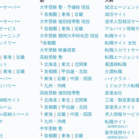
塾
人材
ーサーバー
大学受験 塾・予備校 現役
就活エージェン
└
首都圏
｜
東海
｜
近畿
就活サイト
ーサーバー
大学受験 個別指導塾 現役
逆求人型就活サ
サービス
└
首都圏
｜
東海
｜
近畿
アルバイト情報
リーニング
大学受験 難関大学特化型 現役
転職サイト
ンドリー
└
首都圏
転職サイト 女性
大学受験 映像授業
転職スカウトサ
｜
東海
｜
近畿
高校受験 塾
転職エージェン
ット
└
北海道
｜
東北
｜
北関東
看護師転職
｜
東海
｜
近畿
└
首都圏
｜
甲信越・北陸
介護転職
ーパー
└
東海
｜
近畿
｜
中国・四国
ハイクラス・
リバリー
└
九州・沖縄
ミドルクラス転
高校受験 個別指導塾
派遣会社
納税サイト
└
北海道
｜
東北
｜
北関東
工場・製造業派
ルーム
└
首都圏
｜
甲信越・北陸
派遣求人サイト
ル収納スペース
└
東海
｜
近畿
｜
中国・四国
求人情報サービ
ナ
└
九州・沖縄
転職サイト
（採用担当向け）
中学受験 塾
新卒採用サイト
社
└
首都圏
｜
東海
｜
近畿
（採用担当向け）