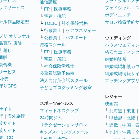
サービス
ブライダルエス
通信講座
ックサービス
フェイシャルエ
└
FP
｜
医療事務
ボディエステ
└
宅建
｜
簿記
ナル作品限定型
サロン検索予約
└
TOEIC
｜
社会保険労務士
└
行政書士
｜
ケアマネジャー
プリ オリジナル
└
公務員
｜
ITパスポート
ウエディング
品買取 店舗
資格スクール
ハウスウエディ
引越し
└
FP
｜
医療事務
格安ウエディン
通販
└
宅建
｜
簿記
結婚相談所
複合機
└
社会保険労務士
結婚式場相談カ
サービス
公務員試験予備校
結婚式場情報サ
 小売
法人向け英会話スクール
マッチングアプ
守りGPS
子どもプログラミング教室
レジャー
スポーツ&ヘルス
映画館
サイト
フィットネスクラブ
└
北海道
｜
東北
行
｜
海外旅行
24時間ジム
└
甲信越・北陸
較サイト
リラクゼーションサロン
└
近畿
｜
中国・
較サイト
キッズスイミングスクール
└
九州・沖縄
｜
 LCC