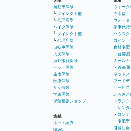
保険
生活
自動車保険
ウォータ
└
ダイレクト型
浄水型
└
代理店型
ウォータ
バイク保険
家事代行
└
ダイレクト型
ハウスク
└
代理店型
コインラ
自転車保険
食材宅配
火災保険
└
首都圏
海外旅行保険
ミールキ
ペット保険
└
首都圏
生命保険
ネットス
医療保険
フードデ
がん保険
サービス
学資保険
ふるさと
保険相談ショップ
トランク
└
レンタ
└
コンテ
金融
└
宅配型
ネット証券
引越し会
NISA