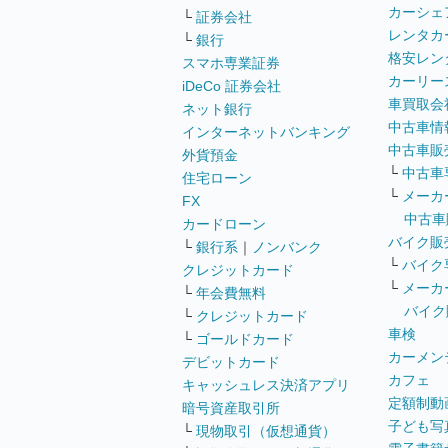
カーシェ
└
証券会社
レンタカ
└
銀行
格安レン
スマホ専業証券
カーリー
iDeCo 証券会社
車買取会
ネット銀行
中古車情
インターネットバンキング
中古車販
外貨預金
└
中古車
住宅ローン
└
メーカ
FX
中古車
カードローン
バイク販
└
銀行系
｜
ノンバンク
└
バイク
クレジットカード
└
メーカ
└
年会費無料
バイク
└
クレジットカード
車検
└
ゴールドカード
カーメン
デビットカード
カフェ
キャッシュレス決済アプリ
定額制動
暗号資産取引所
子ども写
└
現物取引（仮想通貨）