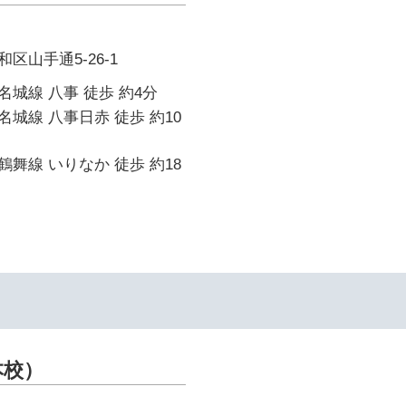
区山手通5-26-1
城線 八事 徒歩 約4分
城線 八事日赤 徒歩 約10
舞線 いりなか 徒歩 約18
本校）