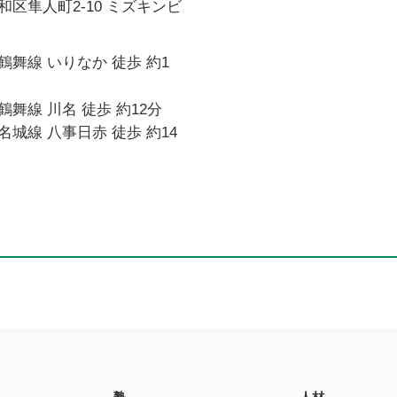
区隼人町2-10 ミズキンビ
舞線 いりなか 徒歩 約1
舞線 川名 徒歩 約12分
城線 八事日赤 徒歩 約14