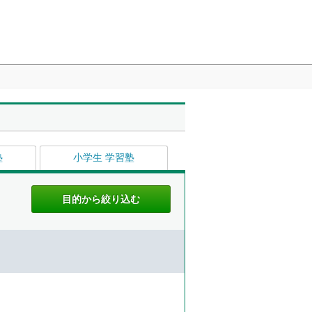
塾
小学生 学習塾