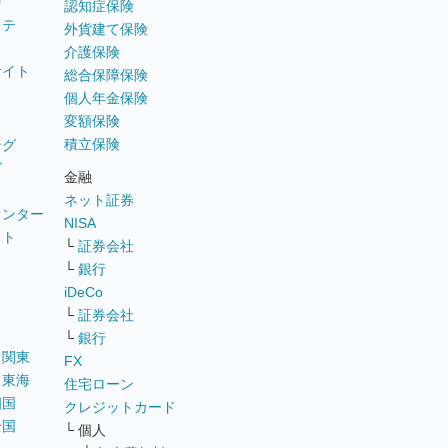
テ
認知症保険
ステ
外貨建て保険
介護保険
サイト
総合保障保険
個人年金保険
変額保険
積立保険
ング
グ
金融
ネット証券
ウンター
NISA
イト
└
証券会社
リ
└
銀行
iDeCo
└
証券会社
└
銀行
｜
関東
FX
｜
東海
住宅ローン
四国
クレジットカード
全国
└ 個人