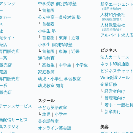
アリング
中学受験 個別指導塾
新卒エージェン
（採用担当向け）
ー
└
首都圏
人材紹介会社
タカー
公立中高一貫校対策 塾
（採用担当向け）
ス
└
首都圏
人材派遣会社
（採用担当向け）
社
小学生 塾
アルバイト求人
報サイト
└
首都圏
｜
東海
｜
近畿
売店
小学生 個別指導塾
ビジネス
専門販売店
└
首都圏
｜
東海
｜
近畿
法人カーリース
ー系
通信教育
ネット印刷通販
販売店
└
高校生
｜
中学生
｜
小学生
ビジネスチャッ
売店
家庭教師
Web会議ツール
専門販売店
幼児・小学生 学習教室
企業研修
ー系
幼児教室 知育
└
経営者向け
販売店
└
管理職向け
スクール
└
若手・一般社
テナンスサービス
子ども英語教室
└
新卒向け
└
幼児
｜
小学生
画配信サービス
英会話教室
真スタジオ
美容
オンライン英会話