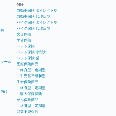
ト
保険
自動車保険 ダイレクト型
自動車保険 代理店型
バイク保険 ダイレクト型
バイク保険 代理店型
広告
火災保険
学資保険
ペット保険
ペット保険 小型犬
ペット保険 猫
トツール
医療保険商品
└
終身型
｜
定期型
└
引受基準緩和型
生命保険商品
└
終身型
｜
定期型
員向け
└
収入保障保険
がん保険商品
└
終身型
｜
定期型
就業不能保険