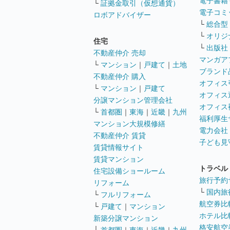
電子書籍
└
証拠金取引（仮想通貨）
電子コミ
ロボアドバイザー
└
総合型
└
オリジ
住宅
└
出版社
不動産仲介 売却
マンガア
└
マンション
｜
戸建て
｜
土地
ブランド
不動産仲介 購入
オフィス
└
マンション
｜
戸建て
オフィス
分譲マンション管理会社
オフィス
└
首都圏
｜
東海
｜
近畿
｜
九州
福利厚生
マンション大規模修繕
電力会社
不動産仲介 賃貸
子ども見
賃貸情報サイト
賃貸マンション
トラベル
住宅設備ショールーム
旅行予約
リフォーム
└
国内旅
└
フルリフォーム
航空券比
└
戸建て
｜
マンション
ホテル比
新築分譲マンション
格安航空券