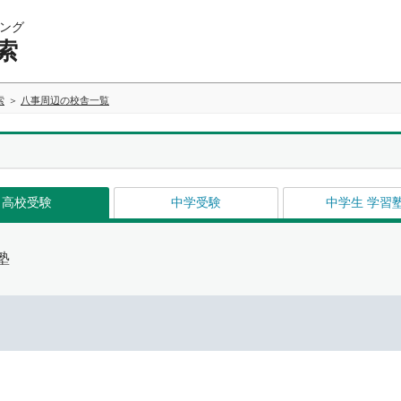
ング
索
索
八事周辺の校舎一覧
高校受験
中学受験
中学生 学習
塾