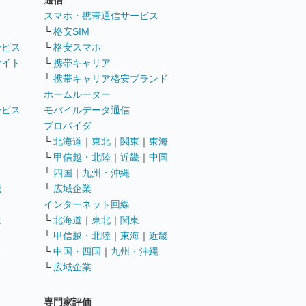
通信
ト
スマホ・携帯通信サービス
└
格安SIM
ービス
└
格安スマホ
サイト
└
携帯キャリア
└
携帯キャリア格安ブランド
ホームルーター
ービス
モバイルデータ通信
ト
プロバイダ
└
北海道
｜
東北
｜
関東
｜
東海
└
甲信越・北陸
｜
近畿
｜
中国
└
四国
｜
九州・沖縄
職
└
広域企業
インターネット回線
遣
└
北海道
｜
東北
｜
関東
└
甲信越・北陸
｜
東海
｜
近畿
ス
└
中国・四国
｜
九州・沖縄
└
広域企業
専門家評価