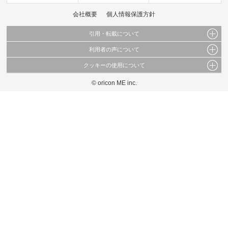
会社概要
個人情報保護方針
引用・転載について
利用者の声について
当サイトで公開されている情報（文字、写真、イラスト、画像データ等）及びこれらの配
置・編集および構造などについての著作権は株式会社oricon MEに帰属しております。
クッキーの使用について
当サイトに掲載している内容はすべてサービスの利用者が提出された見解・感想です。
これらの情報を権利者の許可なく無断転載・複製などの二次利用を行うことは固く禁じて
弊社が内容について正確性を含め一切保証するものではありません。
おります。
© oricon ME inc.
このサイトでは Cookie を使用して、ユーザーに合わせたコンテンツや広告の表示、ソー
弊社の見解・ 意見ではないことをご理解いただいた上でご覧ください。
シャル メディア機能の提供、広告の表示回数やクリック数の測定を行っています。
また、ユーザーによるサイトの利用状況についても情報を収集し、ソーシャル メディア
や広告配信、データ解析の各パートナーに提供しています。
各パートナーは、この情報とユーザーが各パートナーに提供した他の情報や、ユーザーが
各パートナーのサービスを使用したときに収集した他の情報を組み合わせて使用すること
があります。