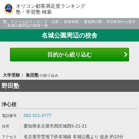
オリコン顧客満足度ランキング
塾・学習塾 検索
塾、スクールのランキング・比較
校舎検索
愛知県の駅・市区町村から探す
名城公園周辺の校舎一覧
名城公園周辺の校舎
目的から絞り込む
大学受験： 集団塾
の絞り込み
野田塾
浄心校
052-521-4777
愛知県名古屋市西区城西5-21-21
名古屋市営地下鉄名城線 名城公園より 徒歩 約10分