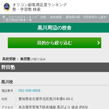
オリコン顧客満足度ランキング
塾・学習塾 検索
塾、スクールのランキング・比較
校舎検索
愛知県の駅・市区町村から探す
黒川周辺の校舎一覧
黒川周辺の校舎
目的から絞り込む
高校受験： 集団塾
の絞り込み
野田塾
黒川校
052-508-8808
愛知県名古屋市北区黒川本通4-20-1
名古屋市営地下鉄名城線 黒川より 徒歩 約5分