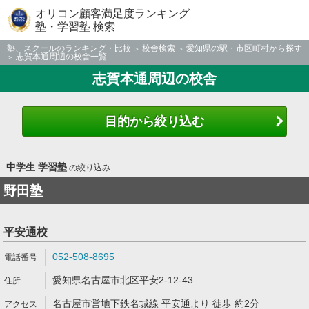
オリコン顧客満足度ランキング
塾・学習塾 検索
塾、スクールのランキング・比較
校舎検索
愛知県の駅・市区町村から探す
志賀本通周辺の校舎一覧
志賀本通周辺の校舎
目的から絞り込む
中学生 学習塾
の絞り込み
野田塾
平安通校
052-508-8695
愛知県名古屋市北区平安2-12-43
名古屋市営地下鉄名城線 平安通より 徒歩 約2分