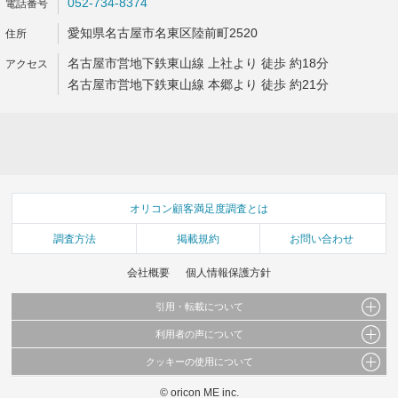
052-734-8374
愛知県名古屋市名東区陸前町2520
名古屋市営地下鉄東山線 上社より 徒歩 約18分
名古屋市営地下鉄東山線 本郷より 徒歩 約21分
オリコン顧客満足度調査とは
調査方法
掲載規約
お問い合わせ
会社概要
個人情報保護方針
引用・転載について
利用者の声について
当サイトで公開されている情報（文字、写真、イラスト、画像データ等）及びこれらの配
置・編集および構造などについての著作権は株式会社oricon MEに帰属しております。
クッキーの使用について
当サイトに掲載している内容はすべてサービスの利用者が提出された見解・感想です。
これらの情報を権利者の許可なく無断転載・複製などの二次利用を行うことは固く禁じて
弊社が内容について正確性を含め一切保証するものではありません。
おります。
© oricon ME inc.
このサイトでは Cookie を使用して、ユーザーに合わせたコンテンツや広告の表示、ソー
弊社の見解・ 意見ではないことをご理解いただいた上でご覧ください。