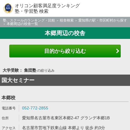
オリコン顧客満足度ランキング
塾・学習塾 検索
塾、スクールのランキング・比較
校舎検索
愛知県の駅・市区町村から探す
本郷周辺の校舎一覧
本郷周辺の校舎
目的から絞り込む
大学受験： 集団塾
の絞り込み
国大セミナー
本郷校
052-772-2855
愛知県名古屋市名東区本郷2-47 グランデ本郷1B
名古屋市営地下鉄東山線 本郷より 徒歩 約3分