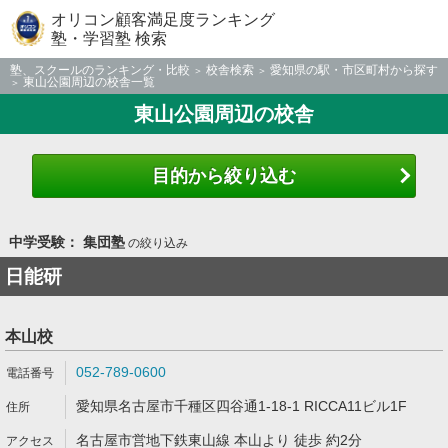
オリコン顧客満足度ランキング
塾・学習塾 検索
塾、スクールのランキング・比較
校舎検索
愛知県の駅・市区町村から探す
東山公園周辺の校舎一覧
東山公園周辺の校舎
目的から絞り込む
中学受験： 集団塾
の絞り込み
日能研
本山校
052-789-0600
愛知県名古屋市千種区四谷通1-18-1 RICCA11ビル1F
名古屋市営地下鉄東山線 本山より 徒歩 約2分