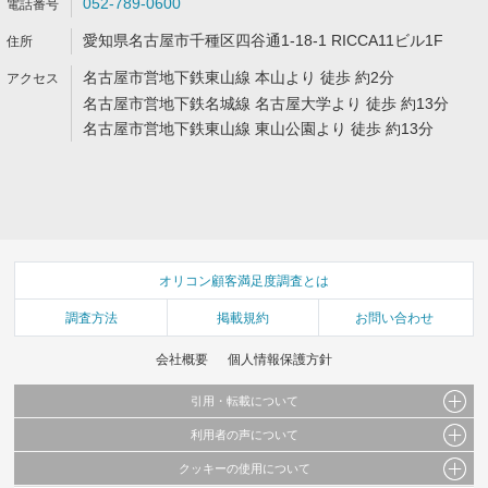
052-789-0600
愛知県名古屋市千種区四谷通1-18-1 RICCA11ビル1F
名古屋市営地下鉄東山線 本山より 徒歩 約2分
名古屋市営地下鉄名城線 名古屋大学より 徒歩 約13分
名古屋市営地下鉄東山線 東山公園より 徒歩 約13分
オリコン顧客満足度調査とは
調査方法
掲載規約
お問い合わせ
会社概要
個人情報保護方針
引用・転載について
利用者の声について
当サイトで公開されている情報（文字、写真、イラスト、画像データ等）及びこれらの配
置・編集および構造などについての著作権は株式会社oricon MEに帰属しております。
クッキーの使用について
当サイトに掲載している内容はすべてサービスの利用者が提出された見解・感想です。
これらの情報を権利者の許可なく無断転載・複製などの二次利用を行うことは固く禁じて