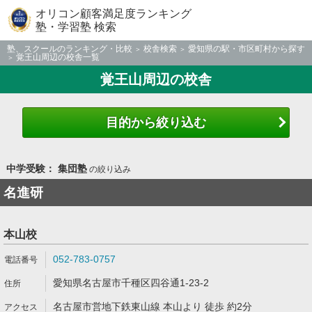
オリコン顧客満足度ランキング
塾・学習塾 検索
塾、スクールのランキング・比較
校舎検索
愛知県の駅・市区町村から探す
覚王山周辺の校舎一覧
覚王山周辺の校舎
目的から絞り込む
中学受験： 集団塾
の絞り込み
名進研
本山校
052-783-0757
愛知県名古屋市千種区四谷通1-23-2
名古屋市営地下鉄東山線 本山より 徒歩 約2分